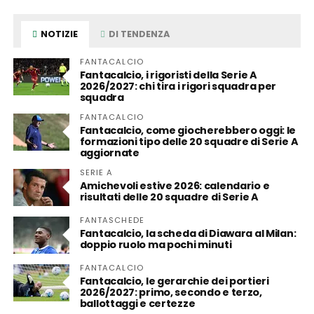
NOTIZIE
DI TENDENZA
FANTACALCIO
Fantacalcio, i rigoristi della Serie A
2026/2027: chi tira i rigori squadra per
squadra
FANTACALCIO
Fantacalcio, come giocherebbero oggi: le
formazioni tipo delle 20 squadre di Serie A
aggiornate
SERIE A
Amichevoli estive 2026: calendario e
risultati delle 20 squadre di Serie A
FANTASCHEDE
Fantacalcio, la scheda di Diawara al Milan:
doppio ruolo ma pochi minuti
FANTACALCIO
Fantacalcio, le gerarchie dei portieri
2026/2027: primo, secondo e terzo,
ballottaggi e certezze