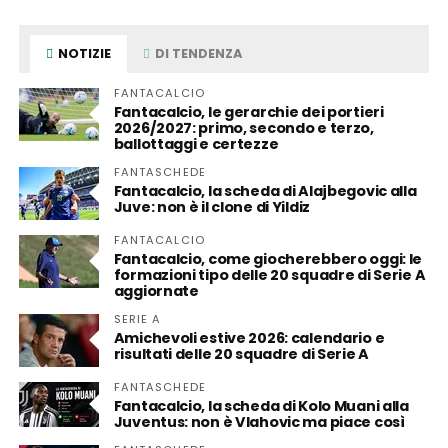
NOTIZIE
DI TENDENZA
FANTACALCIO
Fantacalcio, le gerarchie dei portieri
2026/2027: primo, secondo e terzo,
ballottaggi e certezze
FANTASCHEDE
Fantacalcio, la scheda di Alajbegovic alla
Juve: non è il clone di Yildiz
FANTACALCIO
Fantacalcio, come giocherebbero oggi: le
formazioni tipo delle 20 squadre di Serie A
aggiornate
SERIE A
Amichevoli estive 2026: calendario e
risultati delle 20 squadre di Serie A
FANTASCHEDE
Fantacalcio, la scheda di Kolo Muani alla
Juventus: non è Vlahovic ma piace così