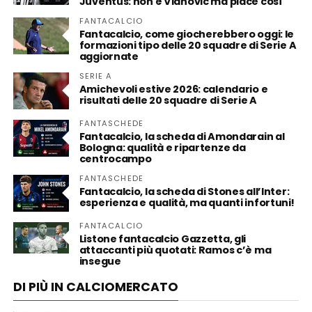
Juventus: non è Vlahovic ma piace così
FANTACALCIO
Fantacalcio, come giocherebbero oggi: le
formazioni tipo delle 20 squadre di Serie A
aggiornate
SERIE A
Amichevoli estive 2026: calendario e
risultati delle 20 squadre di Serie A
FANTASCHEDE
Fantacalcio, la scheda di Amondarain al
Bologna: qualità e ripartenze da
centrocampo
FANTASCHEDE
Fantacalcio, la scheda di Stones all’Inter:
esperienza e qualità, ma quanti infortuni!
FANTACALCIO
Listone fantacalcio Gazzetta, gli
attaccanti più quotati: Ramos c’è ma
insegue
DI PIÙ IN CALCIOMERCATO