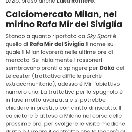
Lazio, preso anche
Luka Romero
.
Calciomercato Milan, nel
mirino Rafa Mir del Siviglia
Stando a quanto riportato da
Sky Sport
è
quello di
Rafa Mir del Siviglia
il nome sul
quale il Milan lavorerà nelle ultime ore di
mercato. Se inizialmente i rossoneri
sembravano pronti a spingere per
Daka
del
Leicester (trattativa difficile perché
extracomunitario), adesso è Mir l’obiettivo
numero uno. La trattativa per lo spagnolo è
in fase molto avanzata e si potrebbe
chiudere in prestito con diritto di riscatto. Il
calciatore è atteso a Milano nel corso delle
prossime ore, per svolgere le visite mediche
di rito e firmare il contratto che lo legherà al