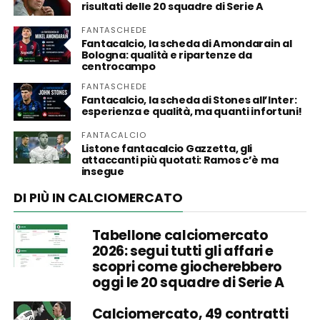
risultati delle 20 squadre di Serie A
FANTASCHEDE
Fantacalcio, la scheda di Amondarain al
Bologna: qualità e ripartenze da
centrocampo
FANTASCHEDE
Fantacalcio, la scheda di Stones all’Inter:
esperienza e qualità, ma quanti infortuni!
FANTACALCIO
Listone fantacalcio Gazzetta, gli
attaccanti più quotati: Ramos c’è ma
insegue
DI PIÙ IN CALCIOMERCATO
Tabellone calciomercato
2026: segui tutti gli affari e
scopri come giocherebbero
oggi le 20 squadre di Serie A
Calciomercato, 49 contratti