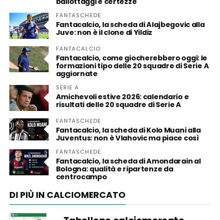
ballottaggi e certezze
FANTASCHEDE
Fantacalcio, la scheda di Alajbegovic alla
Juve: non è il clone di Yildiz
FANTACALCIO
Fantacalcio, come giocherebbero oggi: le
formazioni tipo delle 20 squadre di Serie A
aggiornate
SERIE A
Amichevoli estive 2026: calendario e
risultati delle 20 squadre di Serie A
FANTASCHEDE
Fantacalcio, la scheda di Kolo Muani alla
Juventus: non è Vlahovic ma piace così
FANTASCHEDE
Fantacalcio, la scheda di Amondarain al
Bologna: qualità e ripartenze da
centrocampo
DI PIÙ IN CALCIOMERCATO