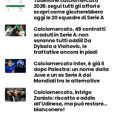
Tabellone calciomercato
2026: segui tutti gli affari e
scopri come giocherebbero
oggi le 20 squadre di Serie A
Calciomercato, 49 contratti
scaduti in Serie A: non
saranno tutti addii! Da
Dybala a Vlahovic, le
trattative ancora in piedi
Calciomercato Inter, è già il
dopo Palestra: un nome dalla
Juve e un ex Serie A dai
Mondiali tra le alternative
Calciomercato, intrigo
Zaniolo: riscatto e addio
all’Udinese, ma può restare…
bianconero!