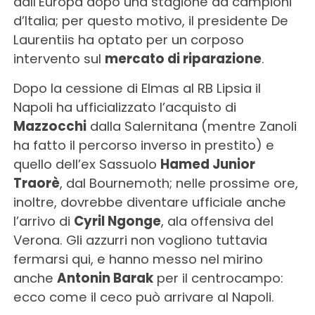
dall’Europa dopo una stagione da campioni
d’Italia; per questo motivo, il presidente De
Laurentiis ha optato per un corposo
intervento sul
mercato di riparazione
.
Dopo la cessione di Elmas al RB Lipsia il
Napoli ha ufficializzato l’acquisto di
Mazzocchi
dalla Salernitana (mentre Zanoli
ha fatto il percorso inverso in prestito) e
quello dell’ex Sassuolo
Hamed Junior
Traorè
, dal Bournemoth; nelle prossime ore,
inoltre, dovrebbe diventare ufficiale anche
l’arrivo di
Cyril Ngonge
, ala offensiva del
Verona. Gli azzurri non vogliono tuttavia
fermarsi qui, e hanno messo nel mirino
anche
Antonin Barak
per il centrocampo:
ecco come il ceco può arrivare al Napoli.