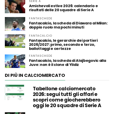
SERIE A
Amichevoli estive 2026: calendario e
risultati delle 20 squadre di Serie A
FANTASCHEDE
Fantacalcio, la scheda di Diawara al Milan:
doppio ruolo ma pochi minuti
FANTACALCIO
Fantacalcio, le gerarchie dei portieri
2026/2027: primo, secondo e terzo,
ballottaggi e certezze
FANTASCHEDE
Fantacalcio, la scheda di Alajbegovic alla
Juve: non è il clone di Yildiz
DI PIÙ IN CALCIOMERCATO
Tabellone calciomercato
2026: segui tutti gli affari e
scopri come giocherebbero
oggi le 20 squadre di Serie A