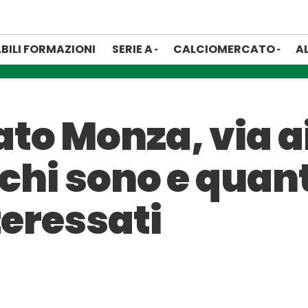
BILI FORMAZIONI
SERIE A
CALCIOMERCATO
A
o Monza, via ai
 chi sono e quan
teressati