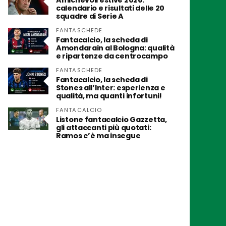
Amichevoli estive 2026:
calendario e risultati delle 20
squadre di Serie A
FANTASCHEDE
Fantacalcio, la scheda di
Amondarain al Bologna: qualità
e ripartenze da centrocampo
FANTASCHEDE
Fantacalcio, la scheda di
Stones all’Inter: esperienza e
qualità, ma quanti infortuni!
FANTACALCIO
Listone fantacalcio Gazzetta,
gli attaccanti più quotati:
Ramos c’è ma insegue