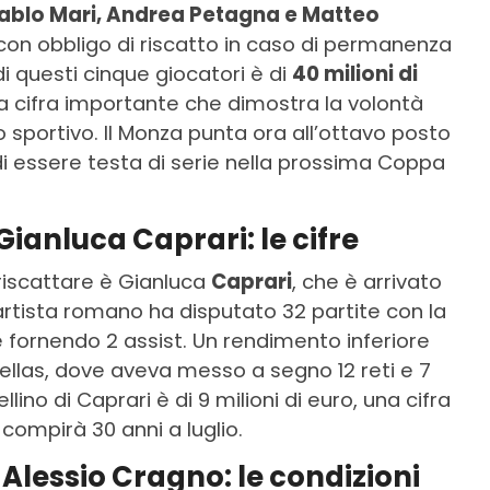
Pablo Mari, Andrea Petagna e Matteo
o con obbligo di riscatto in caso di permanenza
i di questi cinque giocatori è di
40 milioni di
a cifra importante che dimostra la volontà
o sportivo. Il Monza punta ora all’ottavo posto
i essere testa di serie nella prossima Coppa
Gianluca Caprari: le cifre
 riscattare è Gianluca
Caprari
, che è arrivato
artista romano ha disputato 32 partite con la
 fornendo 2 assist. Un rendimento inferiore
’Hellas, dove aveva messo a segno 12 reti e 7
llino di Caprari è di 9 milioni di euro, una cifra
compirà 30 anni a luglio.
Alessio Cragno: le condizioni