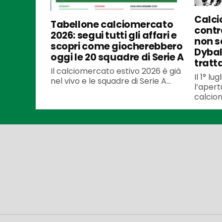
Calci
Tabellone calciomercato
contra
2026: segui tutti gli affari e
non s
scopri come giocherebbero
Dybal
oggi le 20 squadre di Serie A
tratt
Il calciomercato estivo 2026 è già
Il 1° l
nel vivo e le squadre di Serie A...
l’apert
calciom