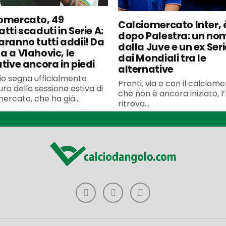
omercato, 49
Calciomercato Inter, è
tti scaduti in Serie A:
dopo Palestra: un no
aranno tutti addii! Da
dalla Juve e un ex Seri
a a Vlahovic, le
dai Mondiali tra le
ative ancora in piedi
alternative
uglio segna ufficialmente
Pronti, via e con il calciom
ura della sessione estiva di
che non è ancora iniziato, l’
ercato, che ha già...
ritrova...