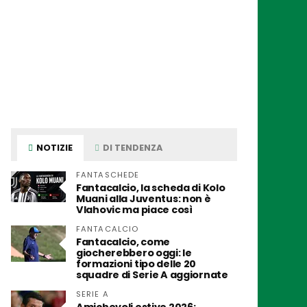
NOTIZIE
DI TENDENZA
FANTASCHEDE
Fantacalcio, la scheda di Kolo
Muani alla Juventus: non è
Vlahovic ma piace così
FANTACALCIO
Fantacalcio, come
giocherebbero oggi: le
formazioni tipo delle 20
squadre di Serie A aggiornate
SERIE A