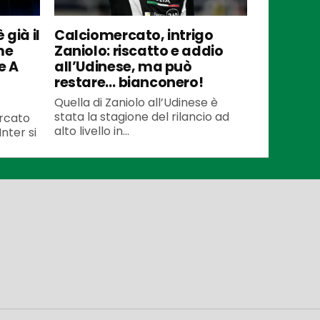
 già il
Calciomercato, intrigo
me
Zaniolo: riscatto e addio
e A
all’Udinese, ma può
restare… bianconero!
Quella di Zaniolo all’Udinese è
stata la stagione del rilancio ad
ercato
alto livello in...
Inter si