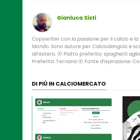
Gianluca Sisti
Copywriter con la passione per il calcio e la s
Mondo. Sono autore per Calciodangolo e scri
all’estero. ⦿ Piatto preferito: spaghetti aglio
Preferita: Ternana ⦿ Fonte d’ispirazione: 
DI PIÙ IN CALCIOMERCATO