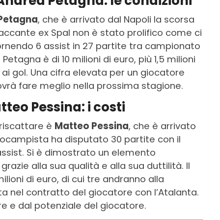
 Andrea Petagna: le condizioni
Petagna
, che è arrivato dal Napoli la scorsa
taccante ex Spal non è stato prolifico come ci
ornendo 6 assist in 27 partite tra campionato
 Petagna è di 10 milioni di euro, più 1,5 milioni
 ai gol. Una cifra elevata per un giocatore
vrà fare meglio nella prossima stagione.
teo Pessina: i costi
 riscattare è
Matteo Pessina
, che è arrivato
trocampista ha disputato 30 partite con il
ssist. Si è dimostrato un elemento
azie alla sua qualità e alla sua duttilità. Il
ilioni di euro, di cui tre andranno alla
ita nel contratto del giocatore con l’Atalanta.
re e dal potenziale del giocatore.