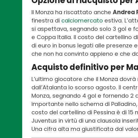
Opzione di riacquisto per
Il Monza ha riscattato anche
Andrea 
finestra di
calciomercato
estiva. L’at
si aspettava, segnando solo 3 gol e f
e Coppa Italia. Il costo del cartellino di
di euro in bonus legati alle presenze e
che non ha convinto appieno e che do
Acquisto definitivo per Mat
L’ultimo giocatore che il Monza dovrà
dall’Atalanta lo scorso agosto. Il cen
Monza, segnando 4 gol e fornendo 2 a
importante nello schema di Palladino, gr
costo del cartellino di Pessina è di 15 m
Juventus in virtù di una clausola inser
Una cifra alta ma giustificata dal valo