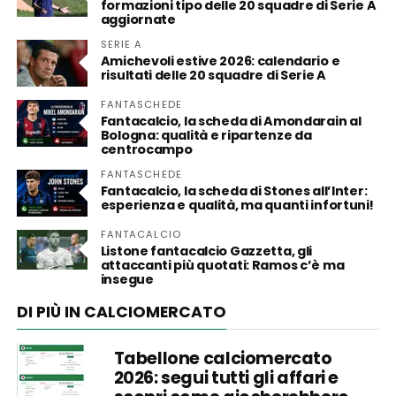
formazioni tipo delle 20 squadre di Serie A
aggiornate
SERIE A
Amichevoli estive 2026: calendario e
risultati delle 20 squadre di Serie A
FANTASCHEDE
Fantacalcio, la scheda di Amondarain al
Bologna: qualità e ripartenze da
centrocampo
FANTASCHEDE
Fantacalcio, la scheda di Stones all’Inter:
esperienza e qualità, ma quanti infortuni!
FANTACALCIO
Listone fantacalcio Gazzetta, gli
attaccanti più quotati: Ramos c’è ma
insegue
DI PIÙ IN CALCIOMERCATO
Tabellone calciomercato
2026: segui tutti gli affari e