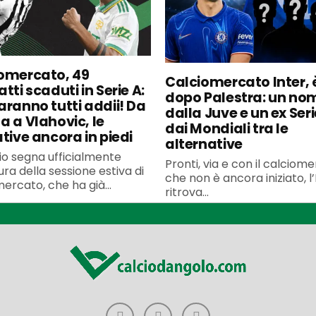
omercato, 49
Calciomercato Inter, è
tti scaduti in Serie A:
dopo Palestra: un no
aranno tutti addii! Da
dalla Juve e un ex Seri
a a Vlahovic, le
dai Mondiali tra le
ative ancora in piedi
alternative
uglio segna ufficialmente
Pronti, via e con il calciom
ura della sessione estiva di
che non è ancora iniziato, l’
ercato, che ha già...
ritrova...