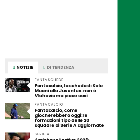
NOTIZIE
DI TENDENZA
FANTASCHEDE
Fantacalcio, la scheda di Kolo
Muani alla Juventus: non è
Vlahovic ma piace così
FANTACALCIO
Fantacalcio, come
giocherebbero oggi: le
formazioni tipo delle 20
squadre di Serie A aggiornate
SERIE A