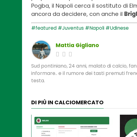
Pogba, il Napoli cerca il sostituto di E
ancora da decidere, con anche il
Brig
#featured
#Juventus
#Napoli
#Udinese
Mattia Gigliano
Sud pontiniano, 24 anni, malato di calcio, f
informare.. e il rumore dei tasti premuti fre
testa.
DI PIÙ IN CALCIOMERCATO