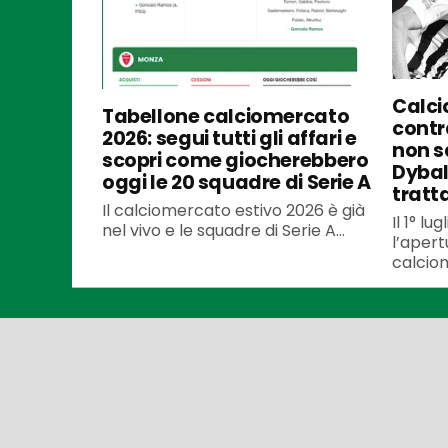
Calci
Tabellone calciomercato
contra
2026: segui tutti gli affari e
non s
scopri come giocherebbero
Dybal
oggi le 20 squadre di Serie A
tratt
Il calciomercato estivo 2026 è già
Il 1° l
nel vivo e le squadre di Serie A...
l’apert
calciom