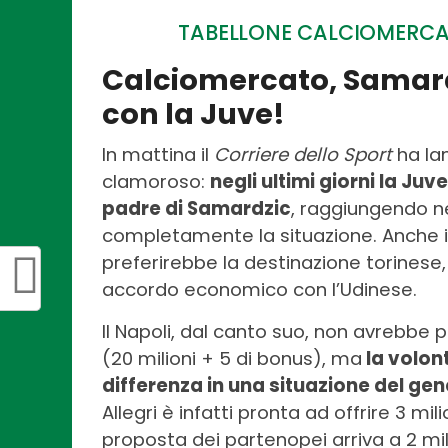
TABELLONE CALCIOMERCAT
Calciomercato, Samardz
con la Juve!
In mattina il
Corriere dello Sport
ha la
clamoroso:
negli ultimi giorni la Ju
padre di Samardzic
, raggiungendo ne
completamente la situazione. Anche il 
preferirebbe la destinazione torinese
accordo economico con l’Udinese.
Il Napoli, dal canto suo, non avrebbe p
(20 milioni + 5 di bonus), ma
la volon
differenza in una situazione del ge
Allegri è infatti pronta ad offrire 3 mil
proposta dei partenopei arriva a 2 mil