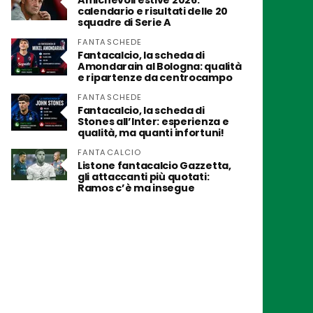
Amichevoli estive 2026:
calendario e risultati delle 20
squadre di Serie A
FANTASCHEDE
Fantacalcio, la scheda di
Amondarain al Bologna: qualità
e ripartenze da centrocampo
FANTASCHEDE
Fantacalcio, la scheda di
Stones all’Inter: esperienza e
qualità, ma quanti infortuni!
FANTACALCIO
Listone fantacalcio Gazzetta,
gli attaccanti più quotati:
Ramos c’è ma insegue