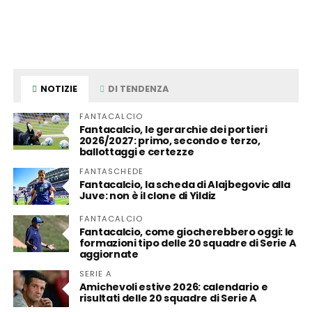
NOTIZIE
DI TENDENZA
FANTACALCIO
Fantacalcio, le gerarchie dei portieri
2026/2027: primo, secondo e terzo,
ballottaggi e certezze
FANTASCHEDE
Fantacalcio, la scheda di Alajbegovic alla
Juve: non è il clone di Yildiz
FANTACALCIO
Fantacalcio, come giocherebbero oggi: le
formazioni tipo delle 20 squadre di Serie A
aggiornate
SERIE A
Amichevoli estive 2026: calendario e
risultati delle 20 squadre di Serie A