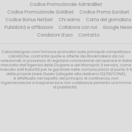
Codice Promozionale AdmiralBet
Codice Promozionale Goldbet
Codice Promo Eurobet
Codice Bonus Netbet
Chi siamo
Carta del giornalista
Pubblicità e affiliazioni
Collabora con noi
Google News
Condizioni d’uso
Contatto
Calciodangolo.com fornisce pronostici sulle principali competizioni
calcistiche, confronta quote e offerte dei Bookmakers da noi
selezionati, in possesso di regolare concessione ad operare in Italia
rilasciata dall’Agenzia delle Dogane e dei Monopoli. Il servizio, come
indicato dall’Autorità per le garanzie nelle comunicazioni al punto 5.6
delle proprie Linee Guida (allegate alla delibera 132/19/CONS),
è effettuato nel rispetto del principio di continenza, non
ingannevolezza e trasparenza e non costituisce pertanto una forma
di pubblicità.