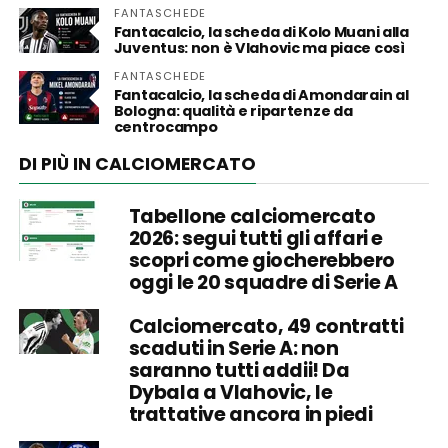
FANTASCHEDE
Fantacalcio, la scheda di Kolo Muani alla
Juventus: non è Vlahovic ma piace così
FANTASCHEDE
Fantacalcio, la scheda di Amondarain al
Bologna: qualità e ripartenze da
centrocampo
DI PIÙ IN CALCIOMERCATO
Tabellone calciomercato
2026: segui tutti gli affari e
scopri come giocherebbero
oggi le 20 squadre di Serie A
Calciomercato, 49 contratti
scaduti in Serie A: non
saranno tutti addii! Da
Dybala a Vlahovic, le
trattative ancora in piedi