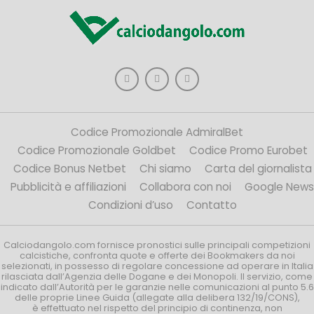
Codice Promozionale AdmiralBet
Codice Promozionale Goldbet
Codice Promo Eurobet
Codice Bonus Netbet
Chi siamo
Carta del giornalista
Pubblicità e affiliazioni
Collabora con noi
Google News
Condizioni d’uso
Contatto
Calciodangolo.com fornisce pronostici sulle principali competizioni
calcistiche, confronta quote e offerte dei Bookmakers da noi
selezionati, in possesso di regolare concessione ad operare in Italia
rilasciata dall’Agenzia delle Dogane e dei Monopoli. Il servizio, come
indicato dall’Autorità per le garanzie nelle comunicazioni al punto 5.6
delle proprie Linee Guida (allegate alla delibera 132/19/CONS),
è effettuato nel rispetto del principio di continenza, non