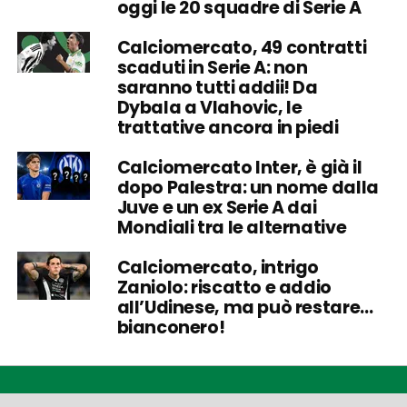
oggi le 20 squadre di Serie A
Calciomercato, 49 contratti
scaduti in Serie A: non
saranno tutti addii! Da
Dybala a Vlahovic, le
trattative ancora in piedi
Calciomercato Inter, è già il
dopo Palestra: un nome dalla
Juve e un ex Serie A dai
Mondiali tra le alternative
Calciomercato, intrigo
Zaniolo: riscatto e addio
all’Udinese, ma può restare…
bianconero!