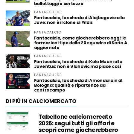
ballottaggi e certezze
FANTASCHEDE
Fantacalcio, la scheda di Alajbegovic alla
Juve: non è il clone di Yildiz
FANTACALCIO
Fantacalcio, come giocherebbero oggi: le
formazioni tipo delle 20 squadre di Serie A
aggiornate
FANTASCHEDE
Fantacalcio, la scheda di Kolo Muani alla
Juventus: non è Vlahovic ma piace così
FANTASCHEDE
Fantacalcio, la scheda di Amondarain al
Bologna: qualità e ripartenze da
centrocampo
DI PIÙ IN CALCIOMERCATO
Tabellone calciomercato
2026: segui tutti gli affari e
scopri come giocherebbero