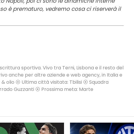
to Napoli, poi ci sono le dinamiche interne
o è prematuro, vedremo cosa ci riserverà il
crittura sportiva. Vivo tra Terni, Lisbona e il resto del
vo anche per altre aziende e web agency, in Italia e
 & olio ⦿ Ultima città visitata: Tbilisi ⦿ Squadra
Corrado Guzzanti ⦿ Prossima meta: Marte