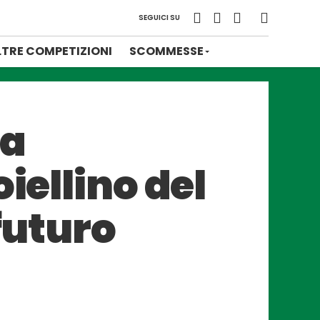
SEGUICI SU
LTRE COMPETIZIONI
SCOMMESSE
ta
iellino del
futuro