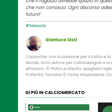
che il ragazzo avrebbe spazio in ques
che non conosco. Ogni discorso adess
futuro
“.
#Sassuolo
Gianluca Sisti
Copywriter con la passione per il calcio e la s
Mondo. Sono autore per Calciodangolo e scri
all’estero. ⦿ Piatto preferito: spaghetti aglio
Preferita: Ternana ⦿ Fonte d’ispirazione: 
DI PIÙ IN CALCIOMERCATO