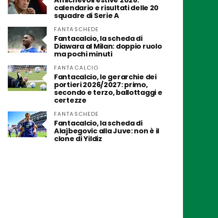
Amichevoli estive 2026:
calendario e risultati delle 20
squadre di Serie A
FANTASCHEDE
Fantacalcio, la scheda di
Diawara al Milan: doppio ruolo
ma pochi minuti
FANTACALCIO
Fantacalcio, le gerarchie dei
portieri 2026/2027: primo,
secondo e terzo, ballottaggi e
certezze
FANTASCHEDE
Fantacalcio, la scheda di
Alajbegovic alla Juve: non è il
clone di Yildiz