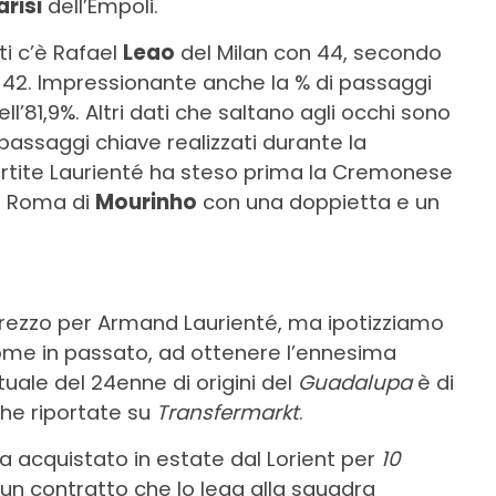
arisi
dell’Empoli.
ti c’è Rafael
Leao
del Milan con 44, secondo
 42. Impressionante anche la % di passaggi
ll’81,9%. Altri dati che saltano agli occhi sono
 53 passaggi chiave realizzati durante la
artite Laurienté ha steso prima la Cremonese
la Roma di
Mourinho
con una doppietta e un
prezzo per Armand Laurienté, ma ipotizziamo
ome in passato, ad ottenere l’ennesima
uale del 24enne di origini del
Guadalupa
è di
che riportate su
Transfermarkt
.
va acquistato in estate dal Lorient per
10
 un contratto che lo lega alla squadra