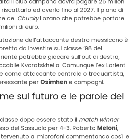
ealtà il club campano dovrà pagare 25 milioni
riscattarlo ed averlo fino al 2027. Il piano di
one del
Chucky
Lozano che potrebbe portare
ilioni di euro.
utazione dell’attaccante destro messicano è
oretto da investire sul classe ‘98 del
urienté potrebbe giocare sull’out di destra,
ntoccabile Kvaratskhelia. Comunque l’ex Lorient
che come attaccante centrale o trequartista,
teressante per
Osimhen
e compagni.
me sul futuro e le parole del
classe dopo essere stato il
match winner
esso del Sassuolo per 4-3. Roberto
Meloni
,
 intervenuto ai microfoni commentando così le