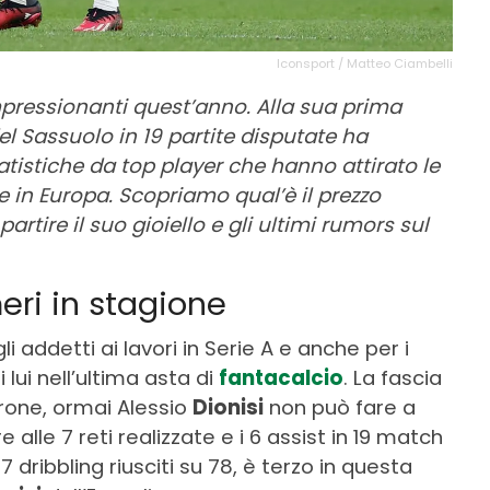
Iconsport / Matteo Ciambelli
pressionanti quest’anno. Alla sua prima
del Sassuolo in 19 partite disputate ha
tatistiche da top player che hanno attirato le
 e in Europa. Scopriamo qual’è il prezzo
artire il suo gioiello e gli ultimi rumors sul
eri in stagione
i addetti ai lavori in Serie A e anche per i
lui nell’ultima asta di
fantacalcio
. La fascia
rone, ormai Alessio
Dionisi
non può fare a
 alle 7 reti realizzate e i 6 assist in 19 match
 dribbling riusciti su 78, è terzo in questa