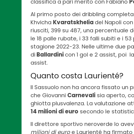
classifica a pari merito con Fabiano
P
Al primo posto dei dribbling completa
Khvicha
Kvaratskhelia
del Napoli con
riusciti, 399 su 487, una percentuale de
le 18 palle rubate, i 33 falli subiti e i
stagione 2022-23. Nelle ultime due p
di
Ballardini
con 1 gol e 2 assist, poi 
assist.
Quanto costa Laurienté?
Il Sassuolo non ha ancora fissato un 
che Giovanni
Carnevali
sia aperto, c
ghiotta plusvalenza. La valutazione att
14 milioni di euro
secondo le statisti
Il direttore sportivo neroverde lo ave
milioni di euro
e Laurienté ha firmato