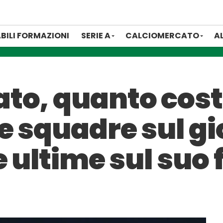
BILI FORMAZIONI
SERIE A
CALCIOMERCATO
A
to, quanto cos
e squadre sul gio
e ultime sul suo 