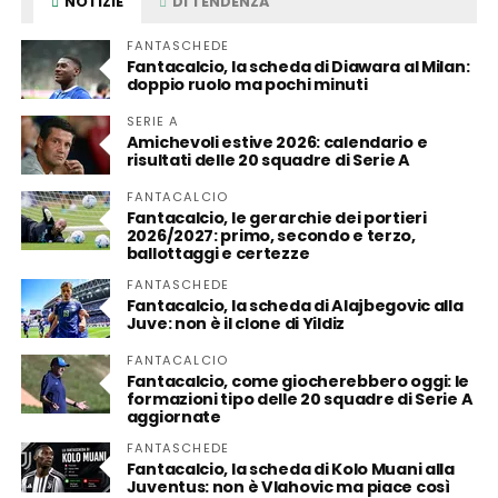
NOTIZIE
DI TENDENZA
FANTASCHEDE
Fantacalcio, la scheda di Diawara al Milan:
doppio ruolo ma pochi minuti
SERIE A
Amichevoli estive 2026: calendario e
risultati delle 20 squadre di Serie A
FANTACALCIO
Fantacalcio, le gerarchie dei portieri
2026/2027: primo, secondo e terzo,
ballottaggi e certezze
FANTASCHEDE
Fantacalcio, la scheda di Alajbegovic alla
Juve: non è il clone di Yildiz
FANTACALCIO
Fantacalcio, come giocherebbero oggi: le
formazioni tipo delle 20 squadre di Serie A
aggiornate
FANTASCHEDE
Fantacalcio, la scheda di Kolo Muani alla
Juventus: non è Vlahovic ma piace così