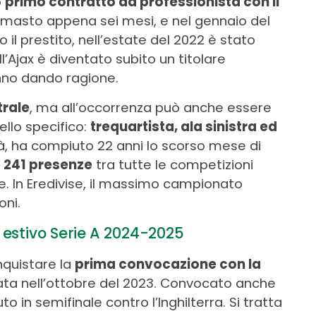
o
primo contratto da professionista con il
imasto appena sei mesi, e nel gennaio del
to il prestito, nell’estate del 2022 è stato
ll’Ajax è diventato subito un titolare
anno dando ragione.
trale
, ma all’occorrenza può anche essere
ello specifico:
trequartista, ala sinistra ed
à, ha compiuto 22 anni lo scorso mese di
e 241 presenze
tra tutte le competizioni
e. In Eredivise, il massimo campionato
oni.
estivo Serie A 2024-2025
nquistare la
prima convocazione con la
vata nell’ottobre del 2023. Convocato anche
o in semifinale contro l’Inghilterra. Si tratta