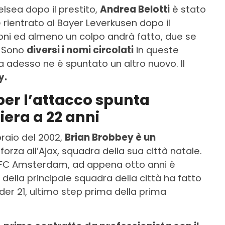
elsea dopo il prestito,
Andrea Belotti
è stato
 rientrato al Bayer Leverkusen dopo il
ioni ed almeno un colpo andrà fatto, due se
. Sono
diversi i nomi circolati
in queste
 adesso ne è spuntato un altro nuovo. Il
y.
er l’attacco spunta
iera a 22 anni
raio del 2002,
Brian Brobbey è un
orza all’Ajax, squadra della sua città natale.
ll’AFC Amsterdam, ad appena otto anni è
 della principale squadra della città ha fatto
under 21, ultimo step prima della prima