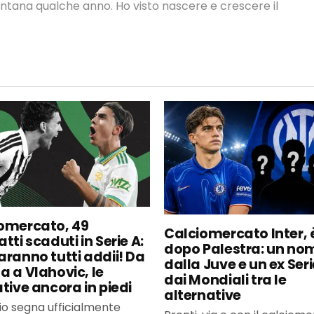
ontana qualche anno. Ho visto nascere e crescere il
omercato, 49
Calciomercato Inter, è
tti scaduti in Serie A:
dopo Palestra: un no
aranno tutti addii! Da
dalla Juve e un ex Seri
a a Vlahovic, le
dai Mondiali tra le
ative ancora in piedi
alternative
uglio segna ufficialmente