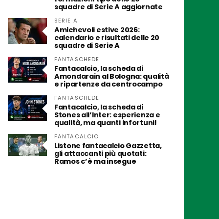
squadre di Serie A aggiornate
SERIE A
Amichevoli estive 2026:
calendario e risultati delle 20
squadre di Serie A
FANTASCHEDE
Fantacalcio, la scheda di
Amondarain al Bologna: qualità
e ripartenze da centrocampo
FANTASCHEDE
Fantacalcio, la scheda di
Stones all’Inter: esperienza e
qualità, ma quanti infortuni!
FANTACALCIO
Listone fantacalcio Gazzetta,
gli attaccanti più quotati:
Ramos c’è ma insegue