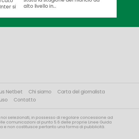
ercato
alto livello in...
Inter si
us Netbet
Chi siamo
Carta del giornalista
’uso
Contatto
 noi selezionati, in possesso di regolare concessione ad
nelle comunicazioni al punto 5.6 delle proprie Linee Guida
za e non costituisce pertanto una forma di pubblicità.