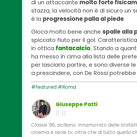
di un attaccante
molto forte fisica
stazza, la velocità non è di sicuro un 
è la
progressione palla al piede
.
Gioca molto bene anche
spalle alla 
spiccato fiuto per il gol. Caratteristi
in ottica
fantacalcio
. Stando a quant
ha messo in cima alla lista delle pref
per lasciarlo partire, e sono diverse 
a prescindere, con De Rossi potrebbe
#featured
#Roma
Giuseppe Patti
Classe '96, siciliano. Innamorato delle statis
cinema e serie tv, oltre che di tutto quello