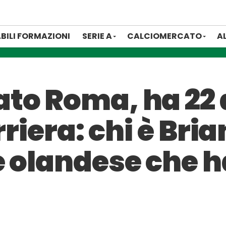
BILI FORMAZIONI
SERIE A
CALCIOMERCATO
A
to Roma, ha 22 
rriera: chi è Bri
e olandese che h