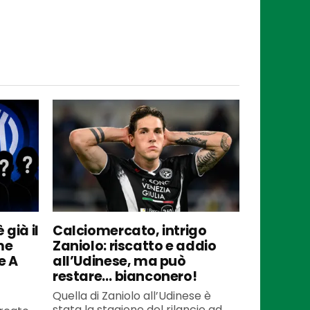
 già il
Calciomercato, intrigo
me
Zaniolo: riscatto e addio
e A
all’Udinese, ma può
restare… bianconero!
Quella di Zaniolo all’Udinese è
stata la stagione del rilancio ad