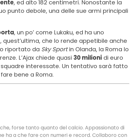
mente
, ed alto 182 centimetri. Nonostante la
suo punto debole, una delle sue armi principali
porta
, un po’ come Lukaku, ed ha uno
ca, quest’ultima, che lo rende appetibile anche
o riportato da
Sky Sport
in Olanda, la Roma lo
erenze. L’Ajax chiede quasi
30 milioni
di euro
le squadre interessate. Un tentativo sarà fatto
 fare bene a Roma.
tiche, forse tanto quanto del calcio. Appassionato di
 che ha a che fare con numeri e record. Collaboro con