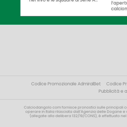
l’apert
calciom
Codice Promozionale AdmiralBet
Codice P
Pubblicità e af
Calciodangolo.com fornisce pronostici sulle principali 
operare in Italia rilasciata dall’Agenzia delle Dogane e 
(allegate alla delibera 132/19/CONS), è effettuato ne