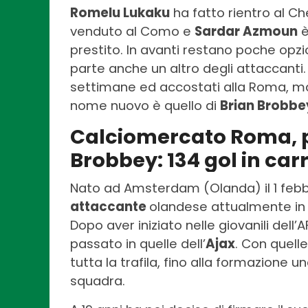
Romelu Lukaku
ha fatto rientro al Ch
venduto al Como e
Sardar Azmoun
è
prestito. In avanti restano poche opz
parte anche un altro degli attaccanti
settimane ed accostati alla Roma, ma
nome nuovo è quello di
Brian Brobbe
Calciomercato Roma, p
Brobbey: 134 gol in carr
Nato ad Amsterdam (Olanda) il 1 febb
attaccante
olandese attualmente in f
Dopo aver iniziato nelle giovanili de
passato in quelle dell’
Ajax
. Con quelle
tutta la trafila, fino alla formazione 
squadra.