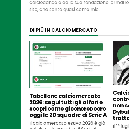
calciodangolo dalla sua fondazione, ormai l
sito, che sento quasi come mio.
DI PIÙ IN CALCIOMERCATO
Calci
Tabellone calciomercato
contra
2026: segui tutti gli affari e
non s
scopri come giocherebbero
Dybal
oggi le 20 squadre di Serie A
tratt
Il calciomercato estivo 2026 è già
Il 1° l
nel vivo e le squadre di Serie A...