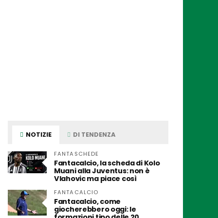
NOTIZIE
DI TENDENZA
FANTASCHEDE
Fantacalcio, la scheda di Kolo
Muani alla Juventus: non è
Vlahovic ma piace così
FANTACALCIO
Fantacalcio, come
giocherebbero oggi: le
formazioni tipo delle 20