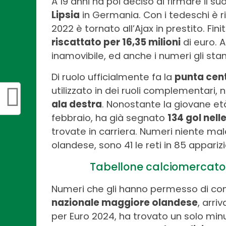
A 19 anni ha poi deciso di firmare il su
Lipsia
in Germania. Con i tedeschi è r
2022 è tornato all’Ajax in prestito. Fini
riscattato per 16,35 milioni
di euro. A
inamovibile, ed anche i numeri gli st
Di ruolo ufficialmente fa la
punta cen
utilizzato in dei ruoli complementari, n
ala destra
. Nonostante la giovane et
febbraio, ha già segnato
134 gol nell
trovate in carriera. Numeri niente mal
olandese, sono 41 le reti in 85 apparizi
Tabellone calciomercato 
Numeri che gli hanno permesso di co
nazionale maggiore olandese
, arri
per Euro 2024, ha trovato un solo minut