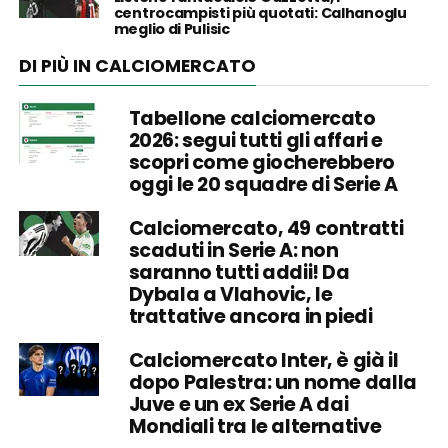
centrocampisti più quotati: Calhanoglu
meglio di Pulisic
DI PIÙ IN CALCIOMERCATO
Tabellone calciomercato
2026: segui tutti gli affari e
scopri come giocherebbero
oggi le 20 squadre di Serie A
Calciomercato, 49 contratti
scaduti in Serie A: non
saranno tutti addii! Da
Dybala a Vlahovic, le
trattative ancora in piedi
Calciomercato Inter, è già il
dopo Palestra: un nome dalla
Juve e un ex Serie A dai
Mondiali tra le alternative