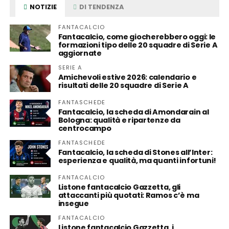
NOTIZIE
DI TENDENZA
FANTACALCIO
Fantacalcio, come giocherebbero oggi: le
formazioni tipo delle 20 squadre di Serie A
aggiornate
SERIE A
Amichevoli estive 2026: calendario e
risultati delle 20 squadre di Serie A
FANTASCHEDE
Fantacalcio, la scheda di Amondarain al
Bologna: qualità e ripartenze da
centrocampo
FANTASCHEDE
Fantacalcio, la scheda di Stones all’Inter:
esperienza e qualità, ma quanti infortuni!
FANTACALCIO
Listone fantacalcio Gazzetta, gli
attaccanti più quotati: Ramos c’è ma
insegue
FANTACALCIO
Listone fantacalcio Gazzetta, i