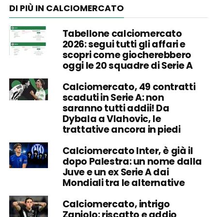
DI PIÙ IN CALCIOMERCATO
Tabellone calciomercato
2026: segui tutti gli affari e
scopri come giocherebbero
oggi le 20 squadre di Serie A
Calciomercato, 49 contratti
scaduti in Serie A: non
saranno tutti addii! Da
Dybala a Vlahovic, le
trattative ancora in piedi
Calciomercato Inter, è già il
dopo Palestra: un nome dalla
Juve e un ex Serie A dai
Mondiali tra le alternative
Calciomercato, intrigo
Zaniolo: riscatto e addio