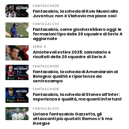
FANTASCHEDE
Fantacalcio, la scheda di Kolo Muani alla
Juventus: non è Vlahovic ma piace così
FANTACALCIO
Fantacalcio, come giocherebbero oggi: le
formazioni tipo delle 20 squadre di Serie A
aggiornate
SERIE A
Amichevoli estive 2026: calendario e
risultati delle 20 squadre di Serie A
FANTASCHEDE
Fantacalcio, la scheda di Amondarain al
Bologna: qualità e ripartenze da
centrocampo
FANTASCHEDE
Fantacalcio, la scheda di Stones all’Inter:
esperienza e qualità, ma quanti infortuni!
FANTACALCIO
Listone fantacalcio Gazzetta, gli
attaccanti più quotati: Ramos c’è ma
insegue