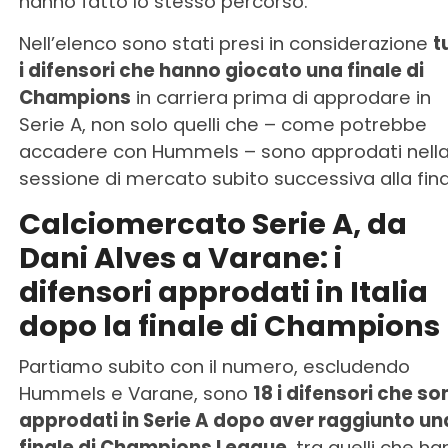
hanno fatto lo stesso percorso.
Nell’elenco sono stati presi in considerazione
t
i difensori che hanno giocato una finale di
Champions
in carriera prima di approdare in
Serie A, non solo quelli che – come potrebbe
accadere con Hummels – sono approdati nell
sessione di mercato subito successiva alla fina
Calciomercato Serie A, da
Dani Alves a Varane: i
difensori approdati in Italia
dopo la finale di Champions
Partiamo subito con il numero, escludendo
Hummels e Varane, sono
18 i difensori che so
approdati in Serie A dopo aver raggiunto un
finale di Champions League
, tra quelli che h