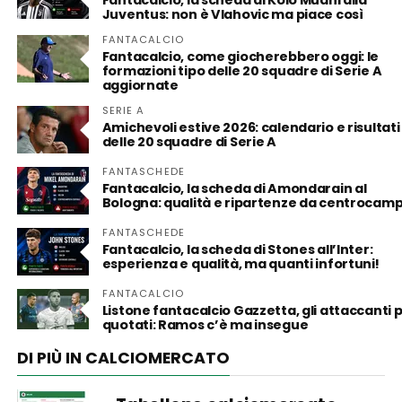
Fantacalcio, la scheda di Kolo Muani alla
Juventus: non è Vlahovic ma piace così
FANTACALCIO
Fantacalcio, come giocherebbero oggi: le
formazioni tipo delle 20 squadre di Serie A
aggiornate
SERIE A
Amichevoli estive 2026: calendario e risultati
delle 20 squadre di Serie A
FANTASCHEDE
Fantacalcio, la scheda di Amondarain al
Bologna: qualità e ripartenze da centrocam
FANTASCHEDE
Fantacalcio, la scheda di Stones all’Inter:
esperienza e qualità, ma quanti infortuni!
FANTACALCIO
Listone fantacalcio Gazzetta, gli attaccanti p
quotati: Ramos c’è ma insegue
DI PIÙ IN CALCIOMERCATO