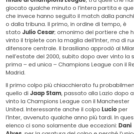
giocato qualche minuto o l’intera partita e quel
che invece hanno seguito il match dalla panch
o dalla tribuna. Il primo, in ordine di tempo, è
stato
Julio Cesar
; omonimo del portiere che 
vinto il triplete con la maglia dell’Inter, ma di ru
difensore centrale. Il brasiliano approdò al Mila
nell’estate del 2000, subito dopo aver vinto la 
prima – ed unica – Champions League con il R
Madrid.
Il primo colpo più chiacchierato fu probabilme
quello di
Jaap Stam
, passato alla Lazio dopo 
vinto la Champions League con il Manchester
United. Interessante anche il colpo
Lucio
per
l’Inter, avvenuto qualche anno più tardi. In que
elenco ci sono solamente due eccezioni:
Dani
Alves
, per la caratura del colpo e perché l’unic