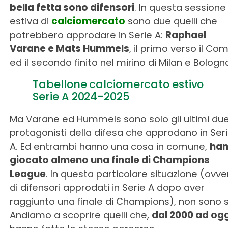
bella fetta sono difensori
. In questa sessione
estiva di
calciomercato
sono due quelli che
potrebbero approdare in Serie A:
Raphael
Varane e Mats Hummels
, il primo verso il Co
ed il secondo finito nel mirino di Milan e Bologn
Tabellone calciomercato estivo
Serie A 2024-2025
Ma Varane ed Hummels sono solo gli ultimi du
protagonisti della difesa che approdano in Ser
A. Ed entrambi hanno una cosa in comune,
ha
giocato almeno una finale di Champions
League
. In questa particolare situazione (ovve
di difensori approdati in Serie A dopo aver
raggiunto una finale di Champions), non sono so
Andiamo a scoprire quelli che,
dal 2000 ad ogg