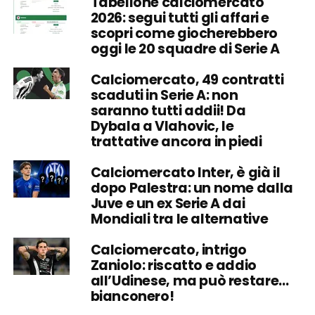
Tabellone calciomercato
2026: segui tutti gli affari e
scopri come giocherebbero
oggi le 20 squadre di Serie A
Calciomercato, 49 contratti
scaduti in Serie A: non
saranno tutti addii! Da
Dybala a Vlahovic, le
trattative ancora in piedi
Calciomercato Inter, è già il
dopo Palestra: un nome dalla
Juve e un ex Serie A dai
Mondiali tra le alternative
Calciomercato, intrigo
Zaniolo: riscatto e addio
all’Udinese, ma può restare…
bianconero!