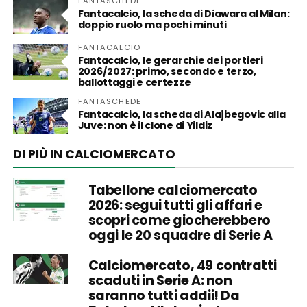
FANTASCHEDE
Fantacalcio, la scheda di Diawara al Milan:
doppio ruolo ma pochi minuti
FANTACALCIO
Fantacalcio, le gerarchie dei portieri
2026/2027: primo, secondo e terzo,
ballottaggi e certezze
FANTASCHEDE
Fantacalcio, la scheda di Alajbegovic alla
Juve: non è il clone di Yildiz
DI PIÙ IN CALCIOMERCATO
Tabellone calciomercato
2026: segui tutti gli affari e
scopri come giocherebbero
oggi le 20 squadre di Serie A
Calciomercato, 49 contratti
scaduti in Serie A: non
saranno tutti addii! Da