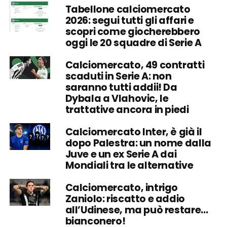
Tabellone calciomercato
2026: segui tutti gli affari e
scopri come giocherebbero
oggi le 20 squadre di Serie A
Calciomercato, 49 contratti
scaduti in Serie A: non
saranno tutti addii! Da
Dybala a Vlahovic, le
trattative ancora in piedi
Calciomercato Inter, è già il
dopo Palestra: un nome dalla
Juve e un ex Serie A dai
Mondiali tra le alternative
Calciomercato, intrigo
Zaniolo: riscatto e addio
all’Udinese, ma può restare…
bianconero!