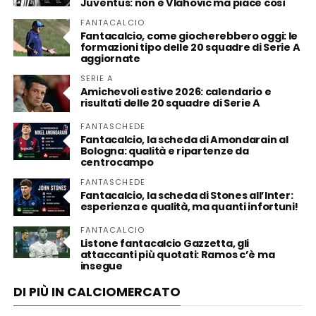
Juventus: non è Vlahovic ma piace così
FANTACALCIO
Fantacalcio, come giocherebbero oggi: le
formazioni tipo delle 20 squadre di Serie A
aggiornate
SERIE A
Amichevoli estive 2026: calendario e
risultati delle 20 squadre di Serie A
FANTASCHEDE
Fantacalcio, la scheda di Amondarain al
Bologna: qualità e ripartenze da
centrocampo
FANTASCHEDE
Fantacalcio, la scheda di Stones all’Inter:
esperienza e qualità, ma quanti infortuni!
FANTACALCIO
Listone fantacalcio Gazzetta, gli
attaccanti più quotati: Ramos c’è ma
insegue
DI PIÙ IN CALCIOMERCATO