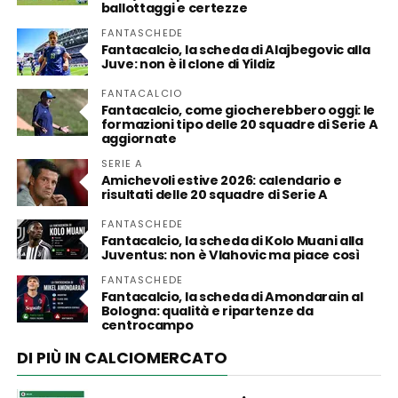
ballottaggi e certezze
FANTASCHEDE
Fantacalcio, la scheda di Alajbegovic alla
Juve: non è il clone di Yildiz
FANTACALCIO
Fantacalcio, come giocherebbero oggi: le
formazioni tipo delle 20 squadre di Serie A
aggiornate
SERIE A
Amichevoli estive 2026: calendario e
risultati delle 20 squadre di Serie A
FANTASCHEDE
Fantacalcio, la scheda di Kolo Muani alla
Juventus: non è Vlahovic ma piace così
FANTASCHEDE
Fantacalcio, la scheda di Amondarain al
Bologna: qualità e ripartenze da
centrocampo
DI PIÙ IN CALCIOMERCATO