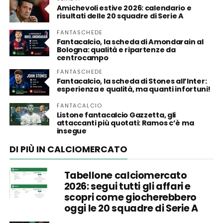
Amichevoli estive 2026: calendario e
risultati delle 20 squadre di Serie A
FANTASCHEDE
Fantacalcio, la scheda di Amondarain al
Bologna: qualità e ripartenze da
centrocampo
FANTASCHEDE
Fantacalcio, la scheda di Stones all’Inter:
esperienza e qualità, ma quanti infortuni!
FANTACALCIO
Listone fantacalcio Gazzetta, gli
attaccanti più quotati: Ramos c’è ma
insegue
DI PIÙ IN CALCIOMERCATO
Tabellone calciomercato
2026: segui tutti gli affari e
scopri come giocherebbero
oggi le 20 squadre di Serie A