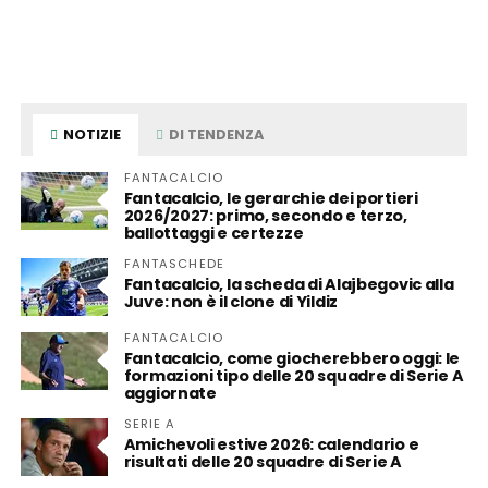
NOTIZIE
DI TENDENZA
FANTACALCIO
Fantacalcio, le gerarchie dei portieri
2026/2027: primo, secondo e terzo,
ballottaggi e certezze
FANTASCHEDE
Fantacalcio, la scheda di Alajbegovic alla
Juve: non è il clone di Yildiz
FANTACALCIO
Fantacalcio, come giocherebbero oggi: le
formazioni tipo delle 20 squadre di Serie A
aggiornate
SERIE A
Amichevoli estive 2026: calendario e
risultati delle 20 squadre di Serie A