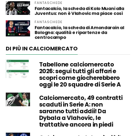
FANTASCHEDE
Fantacalcio, la scheda di Kolo Muani alla
Juventus: non è Vlahovic ma piace così
FANTASCHEDE
Fantacalcio, la scheda di Amondarain al
Bologna: qualità e ripartenze da
centrocampo
DI PIÙ IN CALCIOMERCATO
Tabellone calciomercato
2026: segui tutti gli affari e
scopri come giocherebbero
oggi le 20 squadre di Serie A
Calciomercato, 49 contratti
scaduti in Serie A: non
saranno tutti addii! Da
Dybala a Vlahovic, le
trattative ancora in piedi