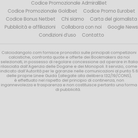
Codice Promozionale AdmiralBet
Codice Promozionale Goldbet
Codice Promo Eurobet
Codice Bonus Netbet
Chi siamo
Carta del giornalista
Pubblicità e affiliazioni
Collabora con noi
Google News
Condizioni d’uso
Contatto
Calciodangolo.com fornisce pronostici sulle principali competizioni
calcistiche, confronta quote e offerte dei Bookmakers da noi
selezionati, in possesso di regolare concessione ad operare in Italia
rilasciata dall’Agenzia delle Dogane e dei Monopoli. Il servizio, come
indicato dall’Autorità per le garanzie nelle comunicazioni al punto 5.6
delle proprie Linee Guida (allegate alla delibera 132/19/CONS),
è effettuato nel rispetto del principio di continenza, non
ingannevolezza e trasparenza e non costituisce pertanto una forma
di pubblicità.