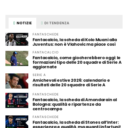
NOTIZIE
DI TENDENZA
FANTASCHEDE
Fantacalcio, la scheda di Kolo Muani alla
Juventus: non è Vlahovic ma piace così
FANTACALCIO
Fantacalcio, come giocherebbero oggi: le
formazioni tipo delle 20 squadre di Serie A
aggiornate
SERIE A
Amichevoli estive 2026: calendario e
risultati delle 20 squadre di Serie A
FANTASCHEDE
Fantacalcio, la scheda di Amondarain al
Bologna: qualità e ripartenze da
centrocampo
FANTASCHEDE
Fantacalcio, la scheda di Stones all’Inter:
esperienza e qualità, ma quanti infortuni!