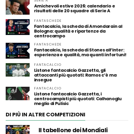
SERIE A
Amichevoli estive 2026: calendario e
risultati delle 20 squadre di Serie A
FANTASCHEDE
Fantacalcio, la scheda di Amondarain al
Bologna: qualità e ripartenze da
centrocampo
FANTASCHEDE
Fantacalcio, la scheda di Stones all’Inter:
esperienza e qualità, ma quanti infortuni!
FANTACALCIO
Listone fantacalcio Gazzetta, gli
attaccanti più quotati: Ramos c’è ma
insegue
FANTACALCIO
Listone fantacalcio Gazzetta, i
centrocampisti più quotati: Calhanoglu
meglio di Pulisic
DI PIÙ IN ALTRE COMPETIZIONI
Il tabellone dei Mondiali