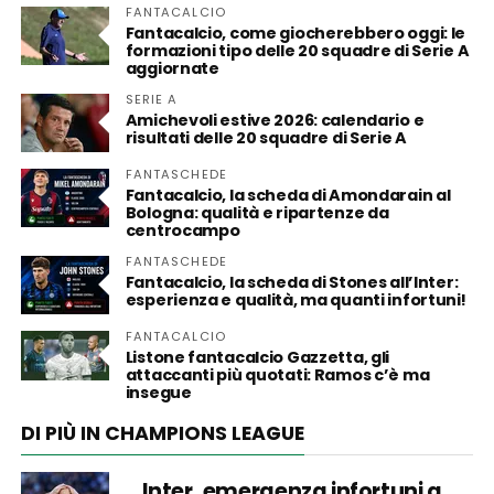
FANTACALCIO
Fantacalcio, come giocherebbero oggi: le
formazioni tipo delle 20 squadre di Serie A
aggiornate
SERIE A
Amichevoli estive 2026: calendario e
risultati delle 20 squadre di Serie A
FANTASCHEDE
Fantacalcio, la scheda di Amondarain al
Bologna: qualità e ripartenze da
centrocampo
FANTASCHEDE
Fantacalcio, la scheda di Stones all’Inter:
esperienza e qualità, ma quanti infortuni!
FANTACALCIO
Listone fantacalcio Gazzetta, gli
attaccanti più quotati: Ramos c’è ma
insegue
DI PIÙ IN CHAMPIONS LEAGUE
Inter, emergenza infortuni a