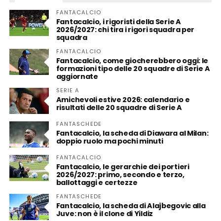
FANTACALCIO
Fantacalcio, i rigoristi della Serie A
2026/2027: chi tira i rigori squadra per
squadra
FANTACALCIO
Fantacalcio, come giocherebbero oggi: le
formazioni tipo delle 20 squadre di Serie A
aggiornate
SERIE A
Amichevoli estive 2026: calendario e
risultati delle 20 squadre di Serie A
FANTASCHEDE
Fantacalcio, la scheda di Diawara al Milan:
doppio ruolo ma pochi minuti
FANTACALCIO
Fantacalcio, le gerarchie dei portieri
2026/2027: primo, secondo e terzo,
ballottaggi e certezze
FANTASCHEDE
Fantacalcio, la scheda di Alajbegovic alla
Juve: non è il clone di Yildiz