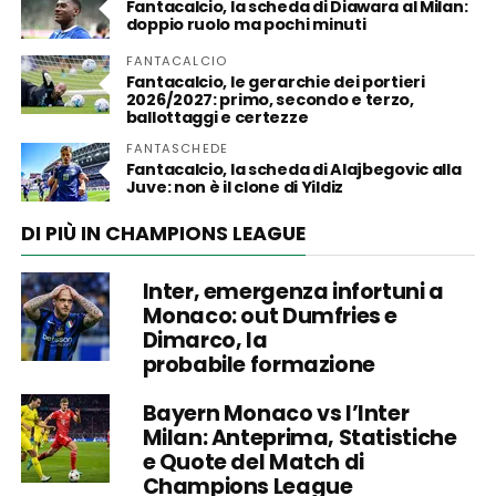
Fantacalcio, la scheda di Diawara al Milan:
doppio ruolo ma pochi minuti
FANTACALCIO
Fantacalcio, le gerarchie dei portieri
2026/2027: primo, secondo e terzo,
ballottaggi e certezze
FANTASCHEDE
Fantacalcio, la scheda di Alajbegovic alla
Juve: non è il clone di Yildiz
DI PIÙ IN CHAMPIONS LEAGUE
Inter, emergenza infortuni a
Monaco: out Dumfries e
Dimarco, la
probabile formazione
Bayern Monaco vs l’Inter
Milan: Anteprima, Statistiche
e Quote del Match di
Champions League