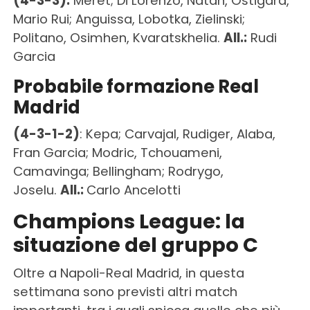
(4-3-3):
Meret; Di Lorenzo, Natan, Ostigard,
Mario Rui; Anguissa, Lobotka, Zielinski;
Politano, Osimhen, Kvaratskhelia.
All.:
Rudi
Garcia
Probabile formazione Real
Madrid
(4-3-1-2)
: Kepa; Carvajal, Rudiger, Alaba,
Fran Garcia; Modric, Tchouameni,
Camavinga; Bellingham; Rodrygo,
Joselu.
All.:
Carlo Ancelotti
Champions League: la
situazione del gruppo C
Oltre a Napoli-Real Madrid, in questa
settimana sono previsti altri match