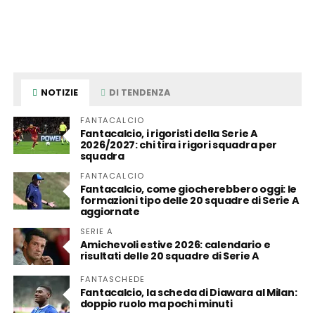
NOTIZIE
DI TENDENZA
FANTACALCIO
Fantacalcio, i rigoristi della Serie A
2026/2027: chi tira i rigori squadra per
squadra
FANTACALCIO
Fantacalcio, come giocherebbero oggi: le
formazioni tipo delle 20 squadre di Serie A
aggiornate
SERIE A
Amichevoli estive 2026: calendario e
risultati delle 20 squadre di Serie A
FANTASCHEDE
Fantacalcio, la scheda di Diawara al Milan:
doppio ruolo ma pochi minuti