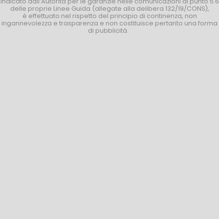
indicato dall’Autorità per le garanzie nelle comunicazioni al punto 5.6
delle proprie Linee Guida (allegate alla delibera 132/19/CONS),
è effettuato nel rispetto del principio di continenza, non
ingannevolezza e trasparenza e non costituisce pertanto una forma
di pubblicità.