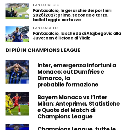
FANTACALCIO
Fantacalcio, le gerarchie dei portieri
2026/2027: primo, secondo e terzo,
ballottaggi e certezze
FANTASCHEDE
Fantacalcio, la scheda di Alajbegovic alla
Juve: non è il clone di Yildiz
DI PIÙ IN CHAMPIONS LEAGUE
Inter, emergenza infortuni a
Monaco: out Dumfries e
Dimarco, la
probabile formazione
Bayern Monaco vs l’Inter
Milan: Anteprima, Statistiche
e Quote del Match di
Champions League
Champions League, tutte le