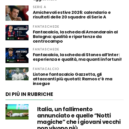
SERIE A
Amichevoli estive 2026: calendario e
risultati delle 20 squadre di Serie A
FANTASCHEDE
Fantacalcio, la scheda di Amondarain al
Bologna: qualità e ripartenze da
centrocampo
FANTASCHEDE
Fantacalcio, la scheda di Stones all’Inter:
esperienza e qualità, ma quanti infortuni!
FANTACALCIO
Listone fantacalcio Gazzetta, gli
attaccanti più quotati: Ramos c’è ma
insegue
DI PIÙ IN RUBRICHE
Italia, un fallimento
annunciato e quelle “Notti
magiche” che i giovani vecchi
non vivono più