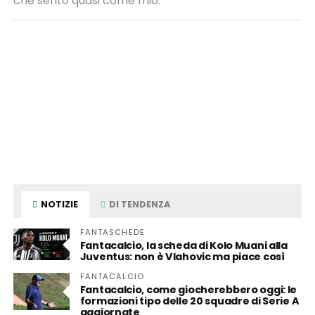
che sento quasi come mio.
NOTIZIE
DI TENDENZA
FANTASCHEDE
Fantacalcio, la scheda di Kolo Muani alla
Juventus: non è Vlahovic ma piace così
FANTACALCIO
Fantacalcio, come giocherebbero oggi: le
formazioni tipo delle 20 squadre di Serie A
aggiornate