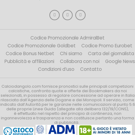
Codice Promozionale AdmiralBet
Codice Promozionale Goldbet
Codice Promo Eurobet
Codice Bonus Netbet
Chi siamo
Carta del giornalista
Pubblicità e affiliazioni
Collabora con noi
Google News
Condizioni d’uso
Contatto
Calciodangolo.com fornisce pronostici sulle principali competizioni
calcistiche, confronta quote e offerte dei Bookmakers da noi
selezionati, in possesso di regolare concessione ad operare in Italia
rilasciata dall’Agenzia delle Dogane e dei Monopoli. Il servizio, come
indicato dall’Autorità per le garanzie nelle comunicazioni al punto 5.6
delle proprie Linee Guida (allegate alla delibera 132/19/CONS),
è effettuato nel rispetto del principio di continenza, non
ingannevolezza e trasparenza e non costituisce pertanto una forma
di pubblicità.