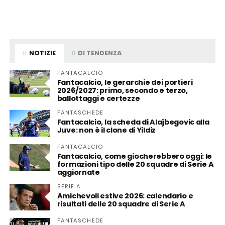
NOTIZIE
DI TENDENZA
FANTACALCIO
Fantacalcio, le gerarchie dei portieri
2026/2027: primo, secondo e terzo,
ballottaggi e certezze
FANTASCHEDE
Fantacalcio, la scheda di Alajbegovic alla
Juve: non è il clone di Yildiz
FANTACALCIO
Fantacalcio, come giocherebbero oggi: le
formazioni tipo delle 20 squadre di Serie A
aggiornate
SERIE A
Amichevoli estive 2026: calendario e
risultati delle 20 squadre di Serie A
FANTASCHEDE