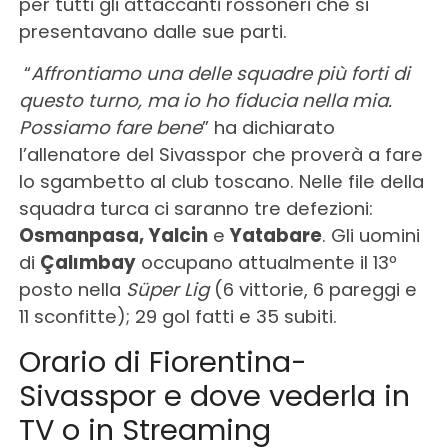
per tutti gli attaccanti rossoneri che si
presentavano dalle sue parti.
“
Affrontiamo una delle squadre più forti di
questo turno, ma io ho fiducia nella mia.
Possiamo fare bene
” ha dichiarato
l’allenatore del Sivasspor che proverà a fare
lo sgambetto al club toscano. Nelle file della
squadra turca ci saranno tre defezioni:
Osmanpasa, Yalcin
e
Yatabare
. Gli uomini
di
Çalımbay
occupano attualmente il 13º
posto nella
Süper Lig
(6 vittorie, 6 pareggi e
11 sconfitte); 29 gol fatti e 35 subiti.
Orario di Fiorentina-
Sivasspor e dove vederla in
TV o in Streaming