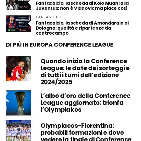
Fantacalcio, la scheda di Kolo Muani alla
Juventus: non è Vlahovic ma piace così
FANTASCHEDE
Fantacalcio, la scheda di Amondarain al
Bologna: qualità e ripartenze da
centrocampo
DI PIÙ IN EUROPA CONFERENCE LEAGUE
Quando inizia la Conference
League: le date dei sorteggi e
di tutti i turni dell’edizione
2024/2025
L’albo d’oro della Conference
League aggiornato: trionfa
l’Olympiakos
Olympiacos-Fiorentina:
probabili formazioni e dove
vedere la finale di Conference