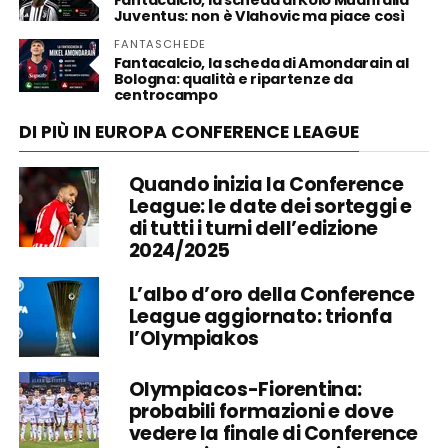
Juventus: non è Vlahovic ma piace così
FANTASCHEDE
Fantacalcio, la scheda di Amondarain al
Bologna: qualità e ripartenze da
centrocampo
DI PIÙ IN EUROPA CONFERENCE LEAGUE
Quando inizia la Conference
League: le date dei sorteggi e
di tutti i turni dell’edizione
2024/2025
L’albo d’oro della Conference
League aggiornato: trionfa
l’Olympiakos
Olympiacos-Fiorentina:
probabili formazioni e dove
vedere la finale di Conference