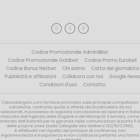
Codice Promozionale AdmiralBet
Codice Promozionale Goldbet
Codice Promo Eurobet
Codice Bonus Netbet
Chi siamo
Carta del giornalista
Pubblicità e affiliazioni
Collabora con noi
Google News
Condizioni d’uso
Contatto
Calciodangolo.com fornisce pronostici sulle principali competizioni
calcistiche, confronta quote e offerte dei Bookmakers da noi
selezionati, in possesso di regolare concessione ad operare in Italia
rilasciata dall’Agenzia delle Dogane e dei Monopoli. Il servizio, come
indicato dall’Autorità per le garanzie nelle comunicazioni al punto 5.6
delle proprie Linee Guida (allegate alla delibera 132/19/CONS),
è effettuato nel rispetto del principio di continenza, non
ingannevolezza e trasparenza e non costituisce pertanto una forma
di pubblicità.