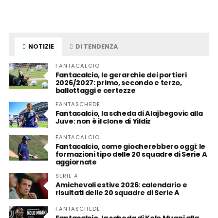
NOTIZIE
DI TENDENZA
FANTACALCIO
Fantacalcio, le gerarchie dei portieri
2026/2027: primo, secondo e terzo,
ballottaggi e certezze
FANTASCHEDE
Fantacalcio, la scheda di Alajbegovic alla
Juve: non è il clone di Yildiz
FANTACALCIO
Fantacalcio, come giocherebbero oggi: le
formazioni tipo delle 20 squadre di Serie A
aggiornate
SERIE A
Amichevoli estive 2026: calendario e
risultati delle 20 squadre di Serie A
FANTASCHEDE
Fantacalcio, la scheda di Kolo Muani alla