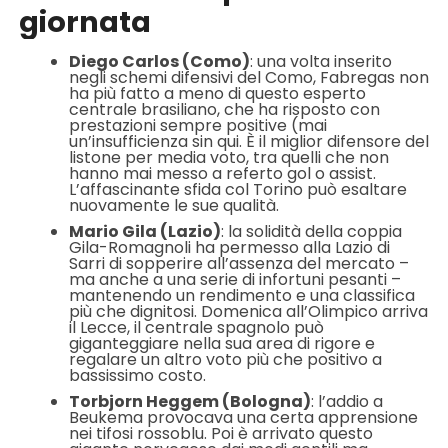
giornata
Diego Carlos (Como)
: una volta inserito
negli schemi difensivi del Como, Fabregas non
ha più fatto a meno di questo esperto
centrale brasiliano, che ha risposto con
prestazioni sempre positive (mai
un’insufficienza sin qui. È il miglior difensore del
listone per media voto, tra quelli che non
hanno mai messo a referto gol o assist.
L’affascinante sfida col Torino può esaltare
nuovamente le sue qualità.
Mario Gila (Lazio)
: la solidità della coppia
Gila-Romagnoli ha permesso alla Lazio di
Sarri di sopperire all’assenza del mercato –
ma anche a una serie di infortuni pesanti –
mantenendo un rendimento e una classifica
più che dignitosi. Domenica all’Olimpico arriva
il Lecce, il centrale spagnolo può
giganteggiare nella sua area di rigore e
regalare un altro voto più che positivo a
bassissimo costo.
Torbjorn Heggem (Bologna)
: l’addio a
Beukema provocava una certa apprensione
nei tifosi rossoblu. Poi è arrivato questo