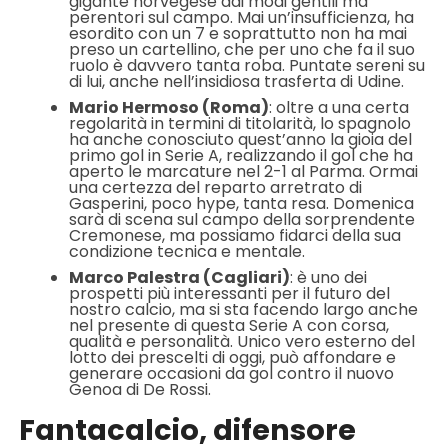
gigante norvegese dai modi gentili ma
perentori sul campo. Mai un’insufficienza, ha
esordito con un 7 e soprattutto non ha mai
preso un cartellino, che per uno che fa il suo
ruolo è davvero tanta roba. Puntate sereni su
di lui, anche nell’insidiosa trasferta di Udine.
Mario Hermoso (Roma)
: oltre a una certa
regolarità in termini di titolarità, lo spagnolo
ha anche conosciuto quest’anno la gioia del
primo gol in Serie A, realizzando il gol che ha
aperto le marcature nel 2-1 al Parma. Ormai
una certezza del reparto arretrato di
Gasperini, poco hype, tanta resa. Domenica
sarà di scena sul campo della sorprendente
Cremonese, ma possiamo fidarci della sua
condizione tecnica e mentale.
Marco Palestra (Cagliari)
: è uno dei
prospetti più interessanti per il futuro del
nostro calcio, ma si sta facendo largo anche
nel presente di questa Serie A con corsa,
qualità e personalità. Unico vero esterno del
lotto dei prescelti di oggi, può affondare e
generare occasioni da gol contro il nuovo
Genoa di De Rossi.
Fantacalcio, difensore