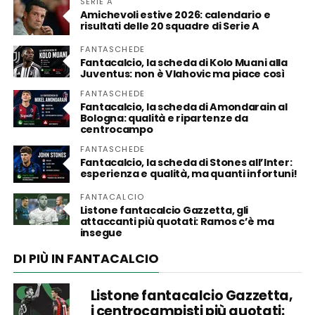
SERIE A
Amichevoli estive 2026: calendario e
risultati delle 20 squadre di Serie A
FANTASCHEDE
Fantacalcio, la scheda di Kolo Muani alla
Juventus: non è Vlahovic ma piace così
FANTASCHEDE
Fantacalcio, la scheda di Amondarain al
Bologna: qualità e ripartenze da
centrocampo
FANTASCHEDE
Fantacalcio, la scheda di Stones all’Inter:
esperienza e qualità, ma quanti infortuni!
FANTACALCIO
Listone fantacalcio Gazzetta, gli
attaccanti più quotati: Ramos c’è ma
insegue
DI PIÙ IN FANTACALCIO
Listone fantacalcio Gazzetta,
i centrocampisti più quotati: