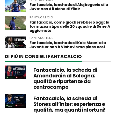
Fantacalcio, la scheda di Alajbegovic alla
Juve: non è il clone di Yildiz
FANTACALCIO
Fantacalcio, come giocherebbero oggi: le
formazioni tipo delle 20 squadre di Serie A
aggiornate
FANTASCHEDE
Fantacalcio, la scheda di Kolo Muani alla
Juventus: non è Vlahovic ma piace così
DI PIÙ IN CONSIGLI FANTACALCIO
Fantacalcio, la scheda di
Amondarain al Bologna:
qualità e ripartenze da
centrocampo
Fantacalcio, la scheda di
Stones all’Inter: esperienza e
qualità, ma quanti infortuni!