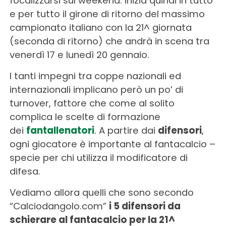
focalizzarsi sul weekend. Inizia quindi in tutto
e per tutto il girone di ritorno del massimo
campionato italiano con la 21^ giornata
(seconda di ritorno) che andrà in scena tra
venerdì 17 e lunedì 20 gennaio.
I tanti impegni tra coppe nazionali ed
internazionali implicano però un po’ di
turnover, fattore che come al solito
complica le scelte di formazione
dei
fantallenatori
. A partire dai
difensori
,
ogni giocatore è importante al fantacalcio –
specie per chi utilizza il modificatore di
difesa.
Vediamo allora quelli che sono secondo
“Calciodangolo.com”
i 5 difensori da
schierare al fantacalcio per la 21^