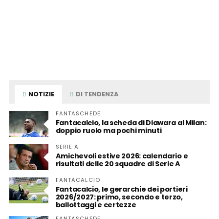
NOTIZIE
DI TENDENZA
FANTASCHEDE
Fantacalcio, la scheda di Diawara al Milan:
doppio ruolo ma pochi minuti
SERIE A
Amichevoli estive 2026: calendario e
risultati delle 20 squadre di Serie A
FANTACALCIO
Fantacalcio, le gerarchie dei portieri
2026/2027: primo, secondo e terzo,
ballottaggi e certezze
FANTASCHEDE