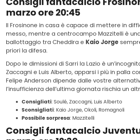
Consigli fantacalcio Frosino
marzo ore 20:45
Il Frosinone in casa è capace di mettere in diff
messo, mentre a centrocampo Mazzitelli è un
ballottaggio tra Cheddira e
Kaio Jorge
sempre 
priori la difesa.
Dopo le dimissioni di Sarri la Lazio è un’incogni
Zaccagni e Luis Alberto, apparsi i più in palla 
Felipe Anderson dipende dalle vostre alternati
l’insufficienza dell’ultima giornata rischia un al
Consigliati
: Soulé, Zaccagni, Luis Alberto
Sconsigliati
: Kaio Jorge, Okoli, Romagnoli
Possibile
sorpresa
: Mazzitelli
Consigli fantacalcio Juven