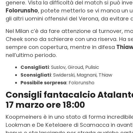
genere. Vista la difficoltà del match si può 
Folorunsho
, potete metterlo se vi manca un u
gli altri uomini offensivi del Verona, da evitare a
Nel Milan c’è da fare attenzione al turnover, ma 
Cheek sono da schierare con una riserva. Ha se
sempre con copertura, mentre in difesa
Thia
nell’ultimo periodo.
Consigliati
: Suslov, Giroud, Pulisic
Sconsigliati
: Swiderski, Magnani, Thiaw
Possibile
sorpresa
: Folorunsho
Consigli fantacalcio Atalan
17 marzo ore 18:00
Koopmeiners è in uno stato di forma incredibile,
Lookman e De Ketelaere di Scamacca in avant
bonus e sta lasciando per strada qualche cartel