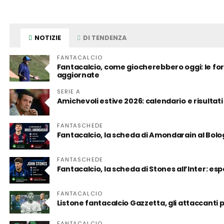
NOTIZIE
DI TENDENZA
FANTACALCIO
Fantacalcio, come giocherebbero oggi: le form
aggiornate
SERIE A
Amichevoli estive 2026: calendario e risultati
FANTASCHEDE
Fantacalcio, la scheda di Amondarain al Bol
FANTASCHEDE
Fantacalcio, la scheda di Stones all’Inter: es
FANTACALCIO
Listone fantacalcio Gazzetta, gli attaccanti
FANTACALCIO