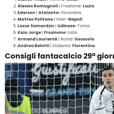
Alessio Romagnoli
| Frosinone-
Lazio
Ederson
|
Atalanta
-Fiorentina
Matteo Politano
| Inter-
Napoli
Lazar Samardzic
|
Udinese
-Torino
Kaio Jorge
|
Frosinone
-Lazio
Armand Laurienté
| Roma-
Sassuolo
Andrea Belotti
| Atalanta-
Fiorentina
Consigli fantacalcio 29ª gior