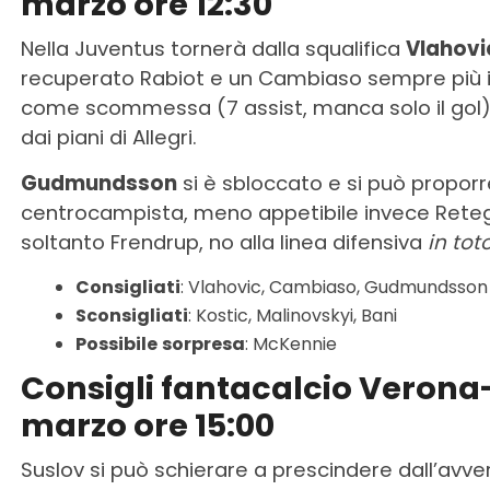
marzo ore 12:30
Nella Juventus tornerà dalla squalifica
Vlahovi
recuperato Rabiot e un Cambiaso sempre più i
come scommessa (7 assist, manca solo il gol)
dai piani di Allegri.
Gudmundsson
si è sbloccato e si può propor
centrocampista, meno appetibile invece Reteg
soltanto Frendrup, no alla linea difensiva
in tot
Consigliati
: Vlahovic, Cambiaso, Gudmundsson
Sconsigliati
: Kostic, Malinovskyi, Bani
Possibile
sorpresa
: McKennie
Consigli fantacalcio Verona
marzo ore 15:00
Suslov si può schierare a prescindere dall’avver