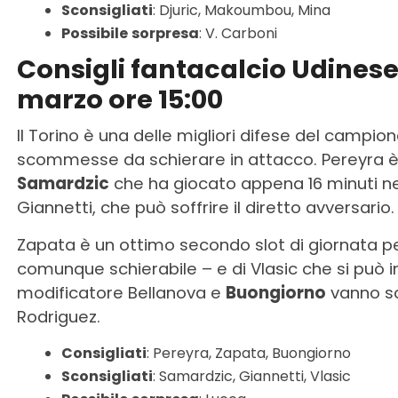
Sconsigliati
: Djuric, Makoumbou, Mina
Possibile
sorpresa
: V. Carboni
Consigli fantacalcio Udinese
marzo ore 15:00
Il Torino è una delle migliori difese del camp
scommesse da schierare in attacco. Pereyra è 
Samardzic
che ha giocato appena 16 minuti ne
Giannetti, che può soffrire il diretto avversario.
Zapata è un ottimo secondo slot di giornata pe
comunque schierabile – e di Vlasic che si può i
modificatore Bellanova e
Buongiorno
vanno sc
Rodriguez.
Consigliati
: Pereyra, Zapata, Buongiorno
Sconsigliati
: Samardzic, Giannetti, Vlasic