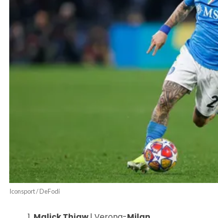
Iconsport / DeFodi
Malick Thiaw
| Verona-
Milan