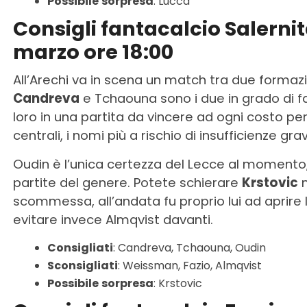
Possibile
sorpresa
: Lucca
Consigli fantacalcio Salerni
marzo ore 18:00
All’Arechi va in scena un match tra due formazio
Candreva
e Tchaouna sono i due in grado di fa
loro in una partita da vincere ad ogni costo p
centrali, i nomi più a rischio di insufficienze grav
Oudin è l’unica certezza del Lecce al momento, 
partite del genere. Potete schierare
Krstovic
m
scommessa, all’andata fu proprio lui ad aprire 
evitare invece Almqvist davanti.
Consigliati
: Candreva, Tchaouna, Oudin
Sconsigliati
: Weissman, Fazio, Almqvist
Possibile
sorpresa
: Krstovic