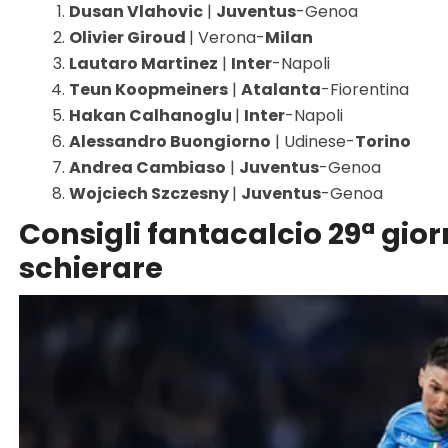
Dusan Vlahovic
|
Juventus
-Genoa
Olivier Giroud
| Verona-
Milan
Lautaro Martinez
|
Inter
-Napoli
Teun Koopmeiners
|
Atalanta
-Fiorentina
Hakan Calhanoglu
|
Inter
-Napoli
Alessandro Buongiorno
| Udinese-
Torino
Andrea Cambiaso
|
Juventus
-Genoa
Wojciech Szczesny
|
Juventus
-Genoa
Consigli fantacalcio 29ª gior
schierare