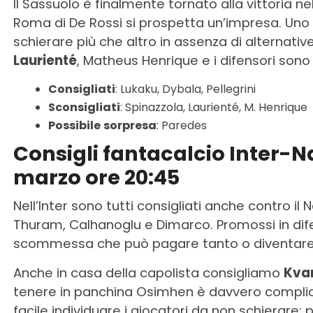
Il Sassuolo è finalmente tornato alla vittoria ne
Roma di De Rossi si prospetta un’impresa. Uno d
schierare più che altro in assenza di alternati
Laurienté
, Matheus Henrique e i difensori sono
Consigliati
: Lukaku, Dybala, Pellegrini
Sconsigliati
: Spinazzola, Laurienté, M. Henrique
Possibile
sorpresa
: Paredes
Consigli fantacalcio Inter-N
marzo ore 20:45
Nell’Inter sono tutti consigliati anche contro il
Thuram, Calhanoglu e Dimarco. Promossi in dif
scommessa che può pagare tanto o diventare 
Anche in casa della capolista consigliamo
Kvar
tenere in panchina Osimhen è davvero complica
facile individuare i giocatori da non schierare: