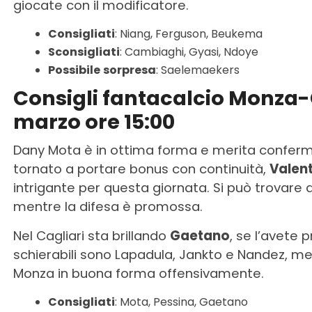
giocate con il modificatore.
Consigliati
: Niang, Ferguson, Beukema
Sconsigliati
: Cambiaghi, Gyasi, Ndoye
Possibile
sorpresa
: Saelemaekers
Consigli fantacalcio Monza-
marzo ore 15:00
Dany Mota è in ottima forma e merita conferm
tornato a portare bonus con continuità,
Valent
intrigante per questa giornata. Si può trovare d
mentre la difesa è promossa.
Nel Cagliari sta brillando
Gaetano
, se l’avete 
schierabili sono Lapadula, Jankto e Nandez, men
Monza in buona forma offensivamente.
Consigliati
: Mota, Pessina, Gaetano