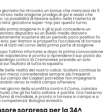
ima giornata ha ritrovato un bonus che mancava da 5
oroso nella stagione prodiga di gol e assist che
 La possibilità di bissare subito nella trasferta di
creta: giocatore super-top per questo turno.
e alla prima stagione in A gli si può concedere un
onato disputato su un livello medio davvero
utamente scuotersi da un periodo poco positivo fa
reno: per Ramon si prospetta l’occasione di tornare
ni di tutti nel corso della prima parte di stagione.
dopo l’ultimo infortunio e dopo la prima convocazione
ale napoletano è pronto a riprendere il suo posto da
 casalinga contro la Cremonese prevede un solo
à sul risultato di tutta la squadra.
lle belle realtà del nostro calcio. Scalvini continua la
ropri mezzi, concedendosi sempre più frequenti
ta sul campo del Cagliari potrebbe non impegnarlo
randolo verso la metà campo offensiva.
i nel giorno della sconfitta contro il Como, coincisa
unio che gli ha fatto saltare 4 partite. Ora l’esterno
ofumo di mondiale, è pronto a tornare in campo e a
di competenza: Bologna avvisato.
nsore sorpresa per la 34^