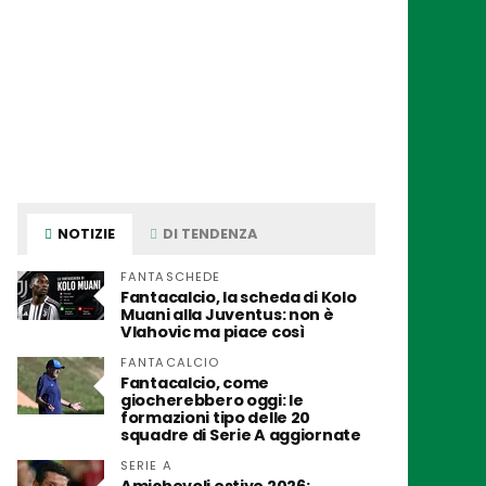
NOTIZIE
DI TENDENZA
FANTASCHEDE
Fantacalcio, la scheda di Kolo
Muani alla Juventus: non è
Vlahovic ma piace così
FANTACALCIO
Fantacalcio, come
giocherebbero oggi: le
formazioni tipo delle 20
squadre di Serie A aggiornate
SERIE A