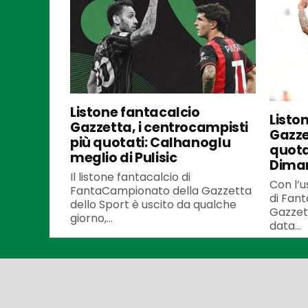
Listone fantacalcio
Listo
Gazzetta, i centrocampisti
Gazzet
più quotati: Calhanoglu
quota
meglio di Pulisic
Dima
Il listone fantacalcio di
Con l’u
FantaCampionato della Gazzetta
di Fan
dello Sport è uscito da qualche
Gazzett
giorno,...
data...