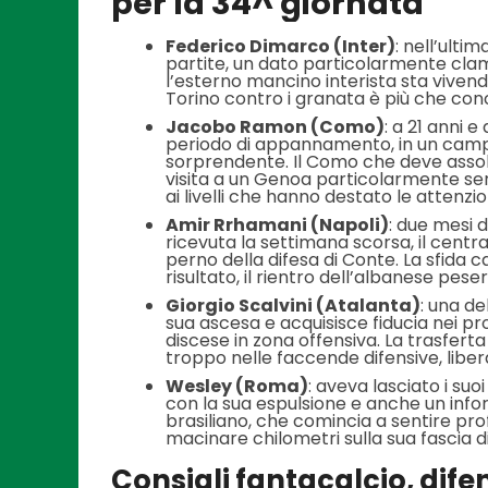
per la 34^ giornata
Federico Dimarco (Inter)
: nell’ult
partite, un dato particolarmente clam
l’esterno mancino interista sta vivendo.
Torino contro i granata è più che con
Jacobo Ramon (Como)
: a 21 anni 
periodo di appannamento, in un campi
sorprendente. Il Como che deve assol
visita a un Genoa particolarmente se
ai livelli che hanno destato le attenzio
Amir Rrhamani (Napoli)
: due mesi 
ricevuta la settimana scorsa, il centr
perno della difesa di Conte. La sfida
risultato, il rientro dell’albanese peser
Giorgio Scalvini (Atalanta)
: una de
sua ascesa e acquisisce fiducia nei p
discese in zona offensiva. La trasfer
troppo nelle faccende difensive, libe
Wesley (Roma)
: aveva lasciato i suo
con la sua espulsione e anche un infort
brasiliano, che comincia a sentire pr
macinare chilometri sulla sua fascia 
Consigli fantacalcio, dife