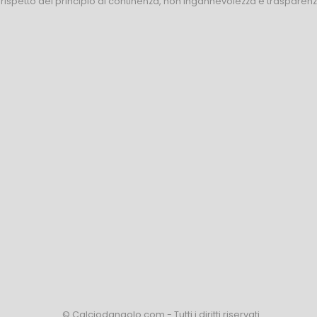
l rispetto del principio di continenza, non ingannevolezza e trasparen
© Calciodangolo.com - Tutti i diritti riservati