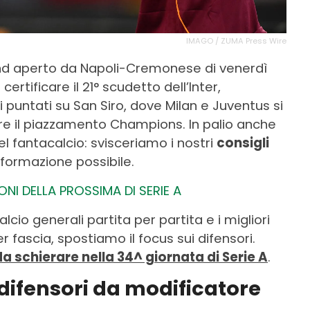
IMAGO / ZUMA Press Wire
end aperto da Napoli-Cremonese di venerdì
ertificare il 21° scudetto dell’Inter,
 puntati su San Siro, dove Milan e Juventus si
are il piazzamento Champions. In palio anche
del fantacalcio: svisceriamo i nostri
consigli
 formazione possibile.
ONI DELLA PROSSIMA DI SERIE A
lcio generali partita per partita e i migliori
er fascia, spostiamo il focus sui difensori.
a schierare nella 34^ giornata di Serie A
.
 difensori da modificatore