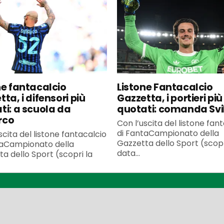
ne fantacalcio
Listone Fantacalcio
ta, i difensori più
Gazzetta, i portieri più
ti: a scuola da
quotati: comanda Svi
rco
Con l’uscita del listone fan
di FantaCampionato della
scita del listone fantacalcio
Gazzetta dello Sport (scopr
taCampionato della
data...
a dello Sport (scopri la