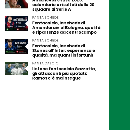
Amichevoli estive 2026:
calendario e risultati delle 20
squadre di Serie A
FANTASCHEDE
Fantacalcio, la scheda di
Amondarain al Bologna: qualità
e ripartenze da centrocampo
FANTASCHEDE
Fantacalcio, la scheda di
Stones all’Inter: esperienza e
qualità, ma quanti infortuni!
FANTACALCIO
Listone fantacalcio Gazzetta,
gli attaccanti più quotati:
Ramos c’è ma insegue