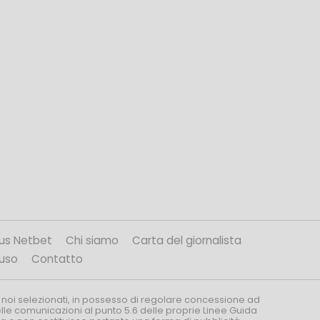
us Netbet
Chi siamo
Carta del giornalista
’uso
Contatto
 noi selezionati, in possesso di regolare concessione ad
nelle comunicazioni al punto 5.6 delle proprie Linee Guida