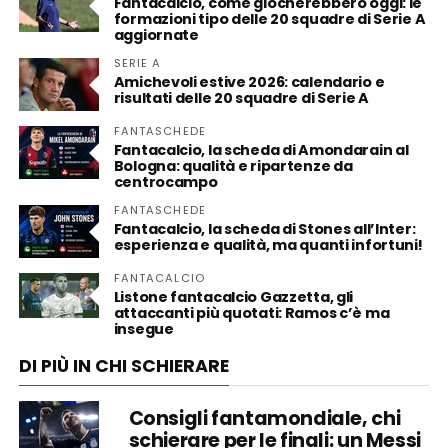
Fantacalcio, come giocherebbero oggi: le
formazioni tipo delle 20 squadre di Serie A
aggiornate
SERIE A
Amichevoli estive 2026: calendario e
risultati delle 20 squadre di Serie A
FANTASCHEDE
Fantacalcio, la scheda di Amondarain al
Bologna: qualità e ripartenze da
centrocampo
FANTASCHEDE
Fantacalcio, la scheda di Stones all’Inter:
esperienza e qualità, ma quanti infortuni!
FANTACALCIO
Listone fantacalcio Gazzetta, gli
attaccanti più quotati: Ramos c’è ma
insegue
DI PIÙ IN CHI SCHIERARE
Consigli fantamondiale, chi
schierare per le finali: un Messi