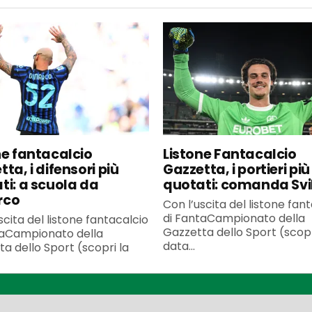
ne fantacalcio
Listone Fantacalcio
ta, i difensori più
Gazzetta, i portieri più
ti: a scuola da
quotati: comanda Svi
rco
Con l’uscita del listone fan
di FantaCampionato della
scita del listone fantacalcio
Gazzetta dello Sport (scopr
taCampionato della
data...
a dello Sport (scopri la