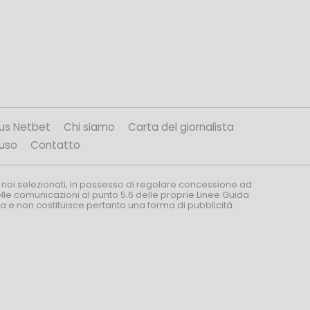
us Netbet
Chi siamo
Carta del giornalista
’uso
Contatto
 noi selezionati, in possesso di regolare concessione ad
nelle comunicazioni al punto 5.6 delle proprie Linee Guida
za e non costituisce pertanto una forma di pubblicità.