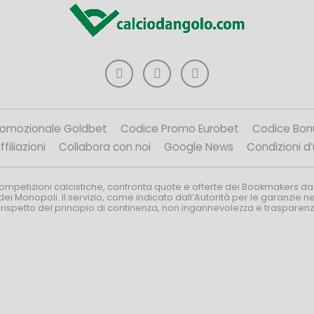
romozionale Goldbet
Codice Promo Eurobet
Codice Bon
filiazioni
Collabora con noi
Google News
Condizioni d
competizioni calcistiche, confronta quote e offerte dei Bookmakers da
dei Monopoli. Il servizio, come indicato dall’Autorità per le garanzie 
l rispetto del principio di continenza, non ingannevolezza e trasparen