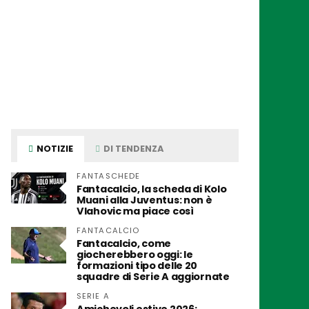
NOTIZIE
DI TENDENZA
FANTASCHEDE
Fantacalcio, la scheda di Kolo
Muani alla Juventus: non è
Vlahovic ma piace così
FANTACALCIO
Fantacalcio, come
giocherebbero oggi: le
formazioni tipo delle 20
squadre di Serie A aggiornate
SERIE A