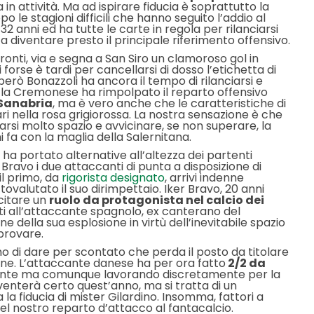
 in attività. Ma ad ispirare fiducia è soprattutto la
po le stagioni difficili che hanno seguito l’addio al
2 anni ed ha tutte le carte in regola per rilanciarsi
a diventare presto il principale riferimento offensivo.
pronti, via e segna a San Siro un clamoroso gol in
 forse è tardi per cancellarsi di dosso l’etichetta di
erò Bonazzoli ha ancora il tempo di rilanciarsi e
he la Cremonese ha rimpolpato il reparto offensivo
Sanabria
, ma è vero anche che le caratteristiche di
i nella rosa grigiorossa. La nostra sensazione è che
arsi molto spazio e avvicinare, se non superare, la
 fa con la maglia della Salernitana.
 ha portato alternative all’altezza dei partenti
Bravo i due attaccanti di punta a disposizione di
il primo, da
rigorista designato
, arrivi indenne
ttovalutato il suo dirimpettaio. Iker Bravo, 20 anni
ecitare un
ruolo da protagonista nel calcio dei
i all’attaccante spagnolo, ex canterano del
 della sua esplosione in virtù dell’inevitabile spazio
provare.
mo di dare per scontato che perda il posto da titolare
zione. L’attaccante danese ha per ora fatto
2/2 da
mente ma comunque lavorando discretamente per la
enterà certo quest’anno, ma si tratta di un
 la fiducia di mister Gilardino. Insomma, fattori a
 del nostro reparto d’attacco al fantacalcio.