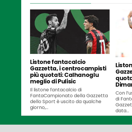
Listone fantacalcio
Listo
Gazzetta, i centrocampisti
Gazzet
più quotati: Calhanoglu
quota
meglio di Pulisic
Dima
Il listone fantacalcio di
Con l’u
FantaCampionato della Gazzetta
di Fan
dello Sport è uscito da qualche
Gazzett
giorno,...
data...