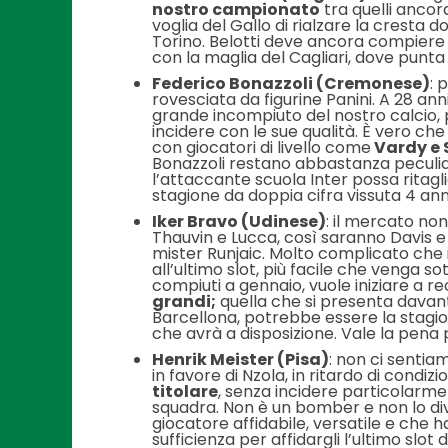
nostro campionato
tra quelli ancora
voglia del Gallo di rialzare la cresta do
Torino. Belotti deve ancora compiere 3
con la maglia del Cagliari, dove punta 
Federico Bonazzoli (Cremonese)
: 
rovesciata da figurine Panini. A 28 anni
grande incompiuto del nostro calcio, p
incidere con le sue qualità. È vero c
con giocatori di livello come
Vardy e 
Bonazzoli restano abbastanza peculiar
l’attaccante scuola Inter possa ritagli
stagione da doppia cifra vissuta 4 anni
Iker Bravo (Udinese)
: il mercato non
Thauvin e Lucca, così saranno Davis e 
mister Runjaic. Molto complicato che 
all’ultimo slot, più facile che venga so
compiuti a gennaio, vuole iniziare a r
grandi;
quella che si presenta davant
Barcellona, potrebbe essere la stagione
che avrà a disposizione. Vale la pena 
Henrik Meister (Pisa)
: non ci sentia
in favore di Nzola, in ritardo di condi
titolare
, senza incidere particolar
squadra. Non è un bomber e non lo div
giocatore affidabile, versatile e che ha
sufficienza per affidargli l’ultimo slot