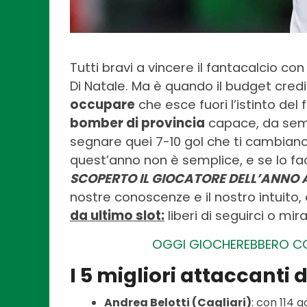
Tutti bravi a vincere il fantacalcio con 
Di Natale. Ma è quando il budget credit
occupare
che esce fuori l’istinto del
bomber di provincia
capace, da semi
segnare quei 7-10 gol che ti cambiano
quest’anno non è semplice, e se lo fac
SCOPERTO IL GIOCATORE DELL’ANNO
nostre conoscenze e il nostro intuito, a
da ultimo slot:
liberi di seguirci o mir
OGGI GIOCHEREBBERO COSÌ
I 5 migliori attaccanti 
Andrea Belotti (Cagliari)
: con 114 go