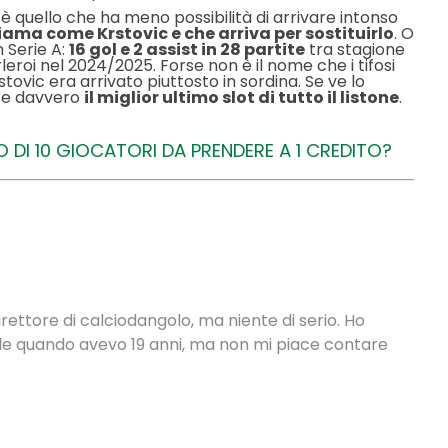
o è quello che ha meno possibilità di arrivare intonso
hiama come Krstovic e che arriva per sostituirlo
. O
n Serie A:
16 gol e 2 assist in 28 partite
tra stagione
rleroi nel 2024/2025. Forse non è il nome che i tifosi
tovic era arrivato piuttosto in sordina. Se ve lo
are davvero
il miglior ultimo slot di tutto il listone
.
DI 10 GIOCATORI DA PRENDERE A 1 CREDITO?
rettore di calciodangolo, ma niente di serio. Ho
nale quando avevo 19 anni, ma non mi piace contare