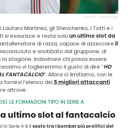
IMAGO / Sportimage
i Lautaro Martinez, gli Shevchenko, i Totti e i
i si esaurisce e resta solo
un ultimo slot da
 fantallenatore di razza, capace di azzeccare
il
sconsciuto e snobbato dal gruppone, di
 la stagione. Indovinare chi possa essere
essimo vi toglieremmo il gusto di dire “
HO
 AL FANTACALCIO
“. Allora ci limitiamo, con le
 fornirvi l’elenco dei
5 migliori attaccanti
are altrove.
: LE FORMAZIONI TIPO IN SERIE A
da ultimo slot al fantacalcio
l in Serie A è il
sesto tra i bomber più prolifici del