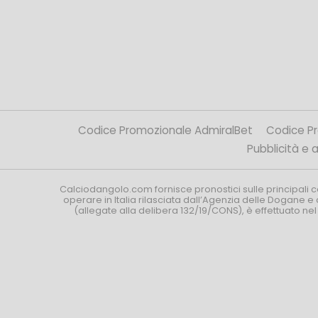
Codice Promozionale AdmiralBet
Codice P
Pubblicità e af
Calciodangolo.com fornisce pronostici sulle principali 
operare in Italia rilasciata dall’Agenzia delle Dogane e 
(allegate alla delibera 132/19/CONS), è effettuato ne