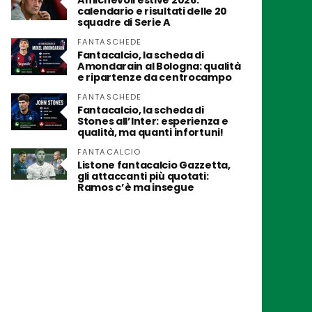
Amichevoli estive 2026:
calendario e risultati delle 20
squadre di Serie A
FANTASCHEDE
Fantacalcio, la scheda di
Amondarain al Bologna: qualità
e ripartenze da centrocampo
FANTASCHEDE
Fantacalcio, la scheda di
Stones all’Inter: esperienza e
qualità, ma quanti infortuni!
FANTACALCIO
Listone fantacalcio Gazzetta,
gli attaccanti più quotati:
Ramos c’è ma insegue