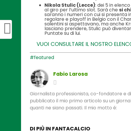
Nikola Stulic (Lecce)
: dei 5 in elenc
al giro per l’ultimo slot. Sarà che
si c
saranno i numeri con cui si presenta i
regolare e playoff in Belgio con il Cha
salentini si aspettavano, ma anche Krs
lasciano prendere, Stulic può divent
Puntate su di lui.
VUOI CONSULTARE IL NOSTRO ELENCO 
#featured
Fabio Larosa
Giornalista professionista, co-fondatore e di
pubblicato il mio primo articolo su un gior
quanti ne siano passati. Il mio motto é:
DI PIÙ IN FANTACALCIO