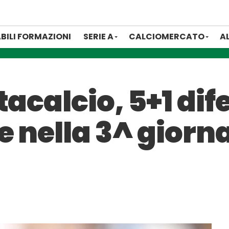
BILI FORMAZIONI
SERIE A
CALCIOMERCATO
A
acalcio, 5+1 dife
 nella 3^ giorn