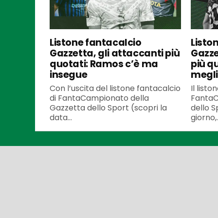
Listone fantacalcio
Listo
Gazzetta, gli attaccanti più
Gazze
quotati: Ramos c’è ma
più q
insegue
meglio
Con l’uscita del listone fantacalcio
Il listo
di FantaCampionato della
FantaC
Gazzetta dello Sport (scopri la
dello S
data...
giorno,..