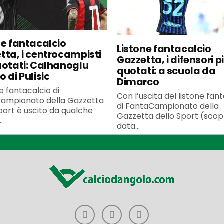
ne fantacalcio
Listone fantacalcio
tta, i centrocampisti
Gazzetta, i difensori p
uotati: Calhanoglu
quotati: a scuola da
 di Pulisic
Dimarco
ne fantacalcio di
Con l’uscita del listone fan
ampionato della Gazzetta
di FantaCampionato della
port è uscito da qualche
Gazzetta dello Sport (scopr
.
data...