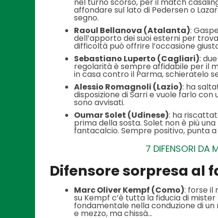
nel turno scorso, per il match casalin
affondare sul lato di Pedersen o Lazar
segno.
Raoul Bellanova (Atalanta)
: Gaspe
dell’apporto dei suoi esterni per trov
difficoltà può offrire l’occasione giusta
Sebastiano Luperto (Cagliari)
: due
regolarità è sempre affidabile per il m
in casa contro il Parma, schieratelo s
Alessio Romagnoli (Lazio)
: ha salt
disposizione di Sarri e vuole farlo co
sono avvisati.
Oumar Solet (Udinese)
: ha riscatta
prima della sosta. Solet non è più una 
fantacalcio. Sempre positivo, punta a 
7 DIFENSORI DA 
Difensore sorpresa al 
Marc Oliver Kempf (Como)
: forse 
su Kempf c’è tutta la fiducia di miste
fondamentale nella conduzione di un r
e mezzo, ma chissà…