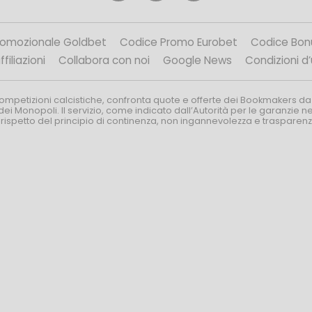
romozionale Goldbet
Codice Promo Eurobet
Codice Bon
filiazioni
Collabora con noi
Google News
Condizioni d
competizioni calcistiche, confronta quote e offerte dei Bookmakers da
dei Monopoli. Il servizio, come indicato dall’Autorità per le garanzie 
l rispetto del principio di continenza, non ingannevolezza e trasparen