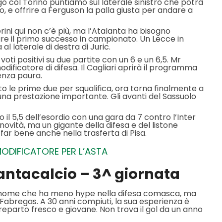
go col Torino puntiamo sul laterale sinistro che potrà
o, e offrire a Ferguson la palla giusta per andare a
rini qui non c’è più, ma l’Atalanta ha bisogno
are il primo successo in campionato. Un Lecce in
 al laterale di destra di Juric.
 voti positivi su due partite con un 6 e un 6,5. Mr
odificatore di difesa. Il Cagliari aprirà il programma
enza paura.
ato le prime due per squalifica, ora torna finalmente a
n una prestazione importante. Gli avanti del Sassuolo
to il 5,5 dell’esordio con una gara da 7 contro l’Inter
novità, ma un gigante della difesa e del listone
far bene anche nella trasferta di Pisa.
MODIFICATORE PER L’ASTA
fantacalcio – 3^ giornata
il nome che ha meno hype nella difesa comasca, ma
r Fabregas. A 30 anni compiuti, la sua esperienza è
eparto fresco e giovane. Non trova il gol da un anno