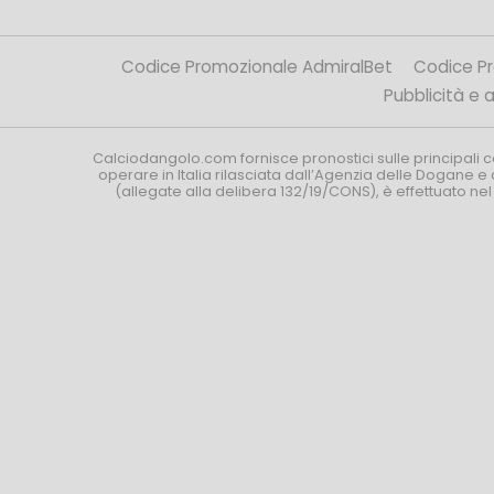
Codice Promozionale AdmiralBet
Codice P
Pubblicità e af
Calciodangolo.com fornisce pronostici sulle principali 
operare in Italia rilasciata dall’Agenzia delle Dogane e 
(allegate alla delibera 132/19/CONS), è effettuato ne