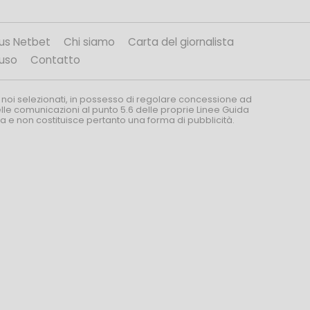
us Netbet
Chi siamo
Carta del giornalista
’uso
Contatto
 noi selezionati, in possesso di regolare concessione ad
nelle comunicazioni al punto 5.6 delle proprie Linee Guida
za e non costituisce pertanto una forma di pubblicità.