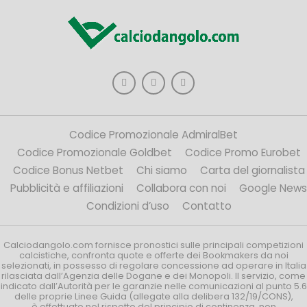
Codice Promozionale AdmiralBet
Codice Promozionale Goldbet
Codice Promo Eurobet
Codice Bonus Netbet
Chi siamo
Carta del giornalista
Pubblicità e affiliazioni
Collabora con noi
Google News
Condizioni d’uso
Contatto
Calciodangolo.com fornisce pronostici sulle principali competizioni
calcistiche, confronta quote e offerte dei Bookmakers da noi
selezionati, in possesso di regolare concessione ad operare in Italia
rilasciata dall’Agenzia delle Dogane e dei Monopoli. Il servizio, come
indicato dall’Autorità per le garanzie nelle comunicazioni al punto 5.6
delle proprie Linee Guida (allegate alla delibera 132/19/CONS),
è effettuato nel rispetto del principio di continenza, non