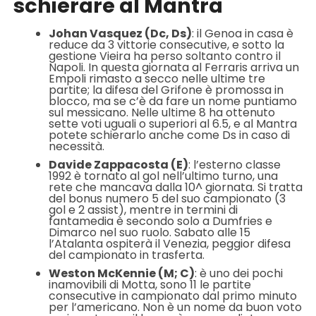
schierare al Mantra
Johan Vasquez (Dc, Ds)
: il Genoa in casa è
reduce da 3 vittorie consecutive, e sotto la
gestione Vieira ha perso soltanto contro il
Napoli. In questa giornata al Ferraris arriva un
Empoli rimasto a secco nelle ultime tre
partite; la difesa del Grifone è promossa in
blocco, ma se c’è da fare un nome puntiamo
sul messicano. Nelle ultime 8 ha ottenuto
sette voti uguali o superiori al 6.5, e al Mantra
potete schierarlo anche come Ds in caso di
necessità.
Davide Zappacosta (E)
: l’esterno classe
1992 è tornato al gol nell’ultimo turno, una
rete che mancava dalla 10^ giornata. Si tratta
del bonus numero 5 del suo campionato (3
gol e 2 assist), mentre in termini di
fantamedia è secondo solo a Dumfries e
Dimarco nel suo ruolo. Sabato alle 15
l’Atalanta ospiterà il Venezia, peggior difesa
del campionato in trasferta.
Weston McKennie (M; C)
: è uno dei pochi
inamovibili di Motta, sono 11 le partite
consecutive in campionato dal primo minuto
per l’americano. Non è un nome da buon voto