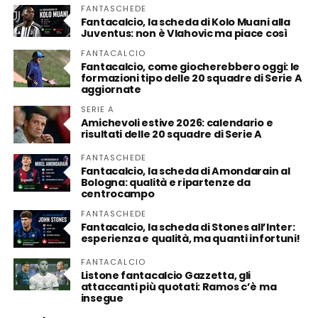
FANTASCHEDE
Fantacalcio, la scheda di Kolo Muani alla
Juventus: non è Vlahovic ma piace così
FANTACALCIO
Fantacalcio, come giocherebbero oggi: le
formazioni tipo delle 20 squadre di Serie A
aggiornate
SERIE A
Amichevoli estive 2026: calendario e
risultati delle 20 squadre di Serie A
FANTASCHEDE
Fantacalcio, la scheda di Amondarain al
Bologna: qualità e ripartenze da
centrocampo
FANTASCHEDE
Fantacalcio, la scheda di Stones all’Inter:
esperienza e qualità, ma quanti infortuni!
FANTACALCIO
Listone fantacalcio Gazzetta, gli
attaccanti più quotati: Ramos c’è ma
insegue