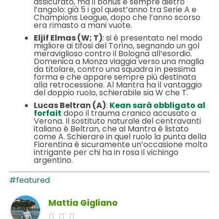
assicurato, ma il bonus è sempre dietro
l’angolo: già 5 i gol quest’anno tra Serie A e
Champions League, dopo che l’anno scorso
era rimasto a mani vuote.
Eljif Elmas (W; T)
: si è presentato nel modo
migliore ai tifosi del Torino, segnando un gol
meraviglioso contro il Bologna all’esordio.
Domenica a Monza viaggia verso una maglia
da titolare, contro una squadra in pessima
forma e che appare sempre più destinata
alla retrocessione. Al Mantra ha il vantaggio
del doppio ruolo, schierabile sia W che T.
Lucas Beltran (A)
:
Kean sarà obbligato al
forfait
dopo il trauma cranico accusato a
Verona. Il sostituto naturale del centravanti
italiano è Beltran, che al Mantra è listato
come A. Schierare in quel ruolo la punta della
Fiorentina è sicuramente un’occasione molto
intrigante per chi ha in rosa il vichingo
argentino.
#featured
Mattia Gigliano