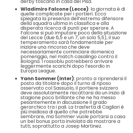
derby toscano in casa del Pisa.
Wladimiro Falcone (Lecce)
: la giornata è di
quelle complicate per i portieri. Ecco
spiegata la presenza dell’estremo difensore
della squadra ultima in classifica e alla
disperata ricerca di punti per sperare. A
Falcone si può imputare poco della situazione
del Lecce (due 6,5 e un 7, un solo 5,5), il suo
temperamento sarà fondamentale per
iniziare una rincorsa che deve
necessariamente cominciare domenica
pomeriggio, nel match casalingo contro il
Bologna. I rossoblu potrebbero arrivare
leggermente scarichi dopo l’esordio in
Europa League.
Yann Sommer (Inter)
: pronto a riprendersi il
posto da titolare dopo il turno di riposo
osservato col Sassuolo, il portiere svizzero
deve assolutamente riscattarsi da un inizio di
stagione poco brillante che ne ha messo
pesantemente in discussione il grado
gerarchico tra i pali. La trasferta di Cagliari è
più insidiosa di quello che potrebbe
sembrare, ma Sommer vuole portarsi a casa
un bel bonus porta inviolata da mostrare a
tutti, soprattutto a Josep Martinez.