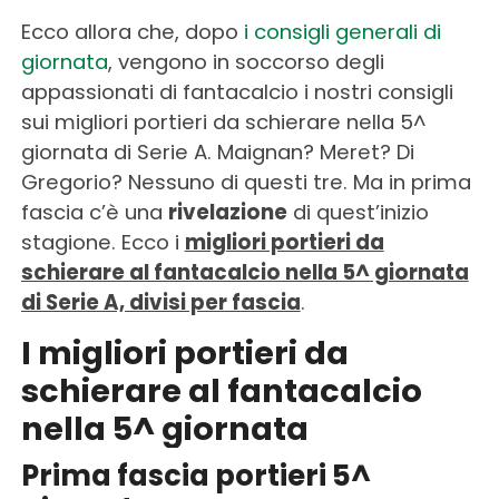
Ecco allora che, dopo
i consigli generali di
giornata
, vengono in soccorso degli
appassionati di fantacalcio i nostri consigli
sui migliori portieri da schierare nella 5^
giornata di Serie A. Maignan? Meret? Di
Gregorio? Nessuno di questi tre. Ma in prima
fascia c’è una
rivelazione
di quest’inizio
stagione. Ecco i
migliori portieri da
schierare al fantacalcio nella 5^ giornata
di Serie A, divisi per fascia
.
I migliori portieri da
schierare al fantacalcio
nella 5^ giornata
Prima fascia portieri 5^