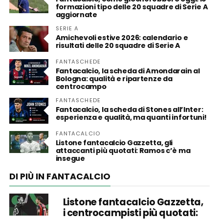
formazioni tipo delle 20 squadre di Serie A
aggiornate
SERIE A
Amichevoli estive 2026: calendario e
risultati delle 20 squadre di Serie A
FANTASCHEDE
Fantacalcio, la scheda di Amondarain al
Bologna: qualità e ripartenze da
centrocampo
FANTASCHEDE
Fantacalcio, la scheda di Stones all’Inter:
esperienza e qualità, ma quanti infortuni!
FANTACALCIO
Listone fantacalcio Gazzetta, gli
attaccanti più quotati: Ramos c’è ma
insegue
DI PIÙ IN FANTACALCIO
Listone fantacalcio Gazzetta,
i centrocampisti più quotati: