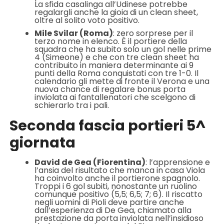
La sfida casalinga all’Udinese potrebbe
regalargli anche la gioia di un clean sheet,
oltre al solito voto positivo.
Mile Svilar (Roma)
: zero sorprese per il
terzo nome in elenco. È il portiere della
squadra che ha subito solo un gol nelle prime
4 (Simeone) e che con tre clean sheet ha
contribuito in maniera determinante ai 9
punti della Roma conquistati con tre 1-0. Il
calendario gli mette di fronte il Verona e una
nuova chance di regalare bonus porta
inviolata ai fantallenatori che scelgono di
schierarlo tra i pali.
Seconda fascia portieri 5^
giornata
David de Gea (Fiorentina)
: l’apprensione e
l’ansia del risultato che manca in casa Viola
ha coinvolto anche il portierone spagnolo.
Troppi i 6 gol subiti, nonostante un ruolino
comunque positivo (5,5; 6,5; 7; 6). Il riscatto
negli uomini di Pioli deve partire anche
dall’esperienza di De Gea, chiamato alla
prestazione da porta inviolata nell’insidioso