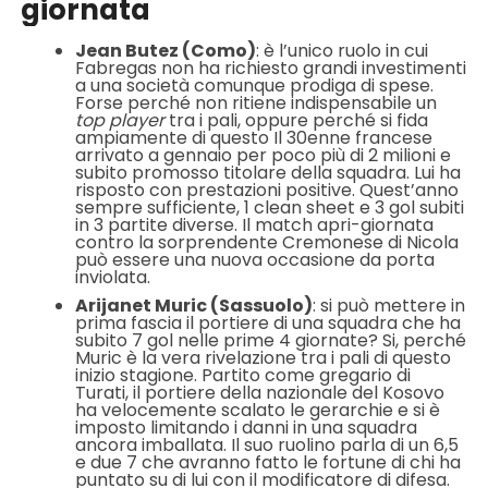
giornata
Jean Butez (Como)
: è l’unico ruolo in cui
Fabregas non ha richiesto grandi investimenti
a una società comunque prodiga di spese.
Forse perché non ritiene indispensabile un
top player
tra i pali, oppure perché si fida
ampiamente di questo Il 30enne francese
arrivato a gennaio per poco più di 2 milioni e
subito promosso titolare della squadra. Lui ha
risposto con prestazioni positive. Quest’anno
sempre sufficiente, 1 clean sheet e 3 gol subiti
in 3 partite diverse. Il match apri-giornata
contro la sorprendente Cremonese di Nicola
può essere una nuova occasione da porta
inviolata.
Arijanet Muric (Sassuolo)
: si può mettere in
prima fascia il portiere di una squadra che ha
subito 7 gol nelle prime 4 giornate? Si, perché
Muric è la vera rivelazione tra i pali di questo
inizio stagione. Partito come gregario di
Turati, il portiere della nazionale del Kosovo
ha velocemente scalato le gerarchie e si è
imposto limitando i danni in una squadra
ancora imballata. Il suo ruolino parla di un 6,5
e due 7 che avranno fatto le fortune di chi ha
puntato su di lui con il modificatore di difesa.