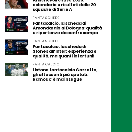
Amichevoli estive 2026:
calendario e risultati delle 20
squadre di Serie A
FANTASCHEDE
Fantacalcio, la scheda di
Amondarain al Bologna: qualità
e ripartenze da centrocampo
FANTASCHEDE
Fantacalcio, la scheda di
Stones all’Inter: esperienza e
qualità, ma quanti infortuni!
FANTACALCIO
Listone fantacalcio Gazzetta,
gli attaccanti più quotati:
Ramos c’è ma insegue