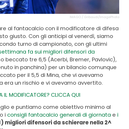
IMAGO / Gribaudi/ImagePhoto
re al fantacalcio con il modificatore di difesa
sto giusto. Con gli anticipi al venerdì, siamo
econdo turno di campionato, con gli ultimi
 settimana fa sui migliori difensori da
 beccato tre 6,5 (Acerbi, Bremer, Pavlovic),
tenuto in panchina) per un bilancio comunque
eccato per il 5,5 di Mina, che vi avevamo
 era un rischio e vi avevamo avvertito.
 IL MODIFICATORE? CLICCA QUI
lio e puntiamo come obiettivo minimo al
o i
consigli fantacalcio generali di giornata
e
i
1) migliori difensori da schierare nella 2^