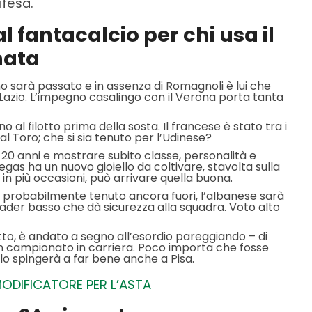
ifesa.
l fantacalcio per chi usa il
nata
mo sarà passato e in assenza di Romagnoli è lui che
 Lazio. L’impegno casalingo con il Verona porta tanta
o al filotto prima della sosta. Il francese è stato tra i
 al Toro; che si sia tenuto per l’Udinese?
 a 20 anni e mostrare subito classe, personalità e
gas ha un nuovo gioiello da coltivare, stavolta sulla
ol in più occasioni, può arrivare quella buona.
à probabilmente tenuto ancora fuori, l’albanese sarà
ader basso che dà sicurezza alla squadra. Voto alto
otto, è andato a segno all’esordio pareggiando – di
 un campionato in carriera. Poco importa che fosse
a lo spingerà a far bene anche a Pisa.
MODIFICATORE PER L’ASTA