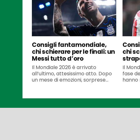
Consigli fantamondiale,
Consi
chi schierare per le finali: un
chi sc
Messi tutto d’oro
strap
Il Mondiale 2026 è arrivato
Il Mond
all’ultimo, attesissimo atto. Dopo
fase dec
un mese di emozioni, sorprese...
hanno r