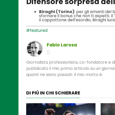
Difensore sorpresa del
Biraghi (Torino)
: per gli amanti del
sfornare il bonus che non ti aspetti. 
il cappottone dell’esordio, Biraghi luci
#featured
Fabio Larosa
Giornalista professionista, co-fondatore e di
pubblicato il mio primo articolo su un gior
quanti ne siano passati. Il mio motto é:
DI PIÙ IN CHI SCHIERARE