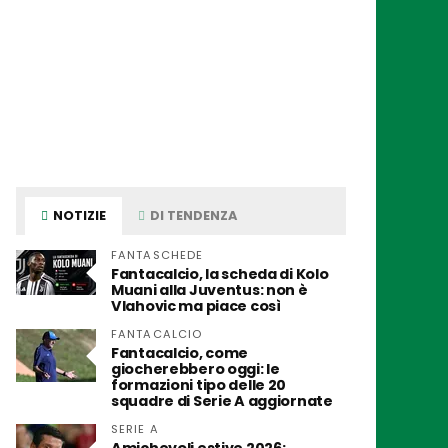
NOTIZIE
DI TENDENZA
FANTASCHEDE
Fantacalcio, la scheda di Kolo
Muani alla Juventus: non è
Vlahovic ma piace così
FANTACALCIO
Fantacalcio, come
giocherebbero oggi: le
formazioni tipo delle 20
squadre di Serie A aggiornate
SERIE A