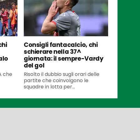
chi
Consigli fantacalcio, chi
schierare nella 37^
alo
giornata: il sempre-Vardy
del gol
 A che
Risolto il dubbio sugli orari delle
partite che coinvolgono le
squadre in lotta per...