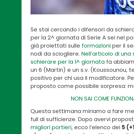
Se stai cercando i difensori da schiera
per la 2^ giornata di Serie A sei nel po
già proiettati sulle
formazioni
per il s
nodi da sciogliere.
Nell’articolo di una
schierare per la 1^ giornata
fa abbiamo
un 6 (Martin) e un s.v. (Koussounou, 
positivo per chi usa il modificatore. P
proposto come possibile sorpresa: ma
NON SAI COME FUNZIONA
Questa settimana miriamo a fare meg
full di sufficienze. Dopo avervi propost
migliori portieri
, ecco l’elenco dei
5 (+