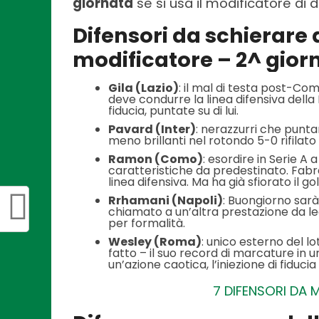
giornata
se si usa il modificatore di d
Difensori da schierare a
modificatore – 2^ gior
Gila (Lazio)
: il mal di testa post-Co
deve condurre la linea difensiva della
fiducia, puntate su di lui.
Pavard (Inter)
: nerazzurri che puntan
meno brillanti nel rotondo 5-0 rifilato
Ramon (Como)
: esordire in Serie A
caratteristiche da predestinato. Fabre
linea difensiva. Ma ha già sfiorato il g
Rrhamani (Napoli)
: Buongiorno sar
chiamato a un’altra prestazione da le
per formalità.
Wesley (Roma)
: unico esterno del l
fatto – il suo record di marcature in
un’azione caotica, l’iniezione di fiduci
7 DIFENSORI DA 