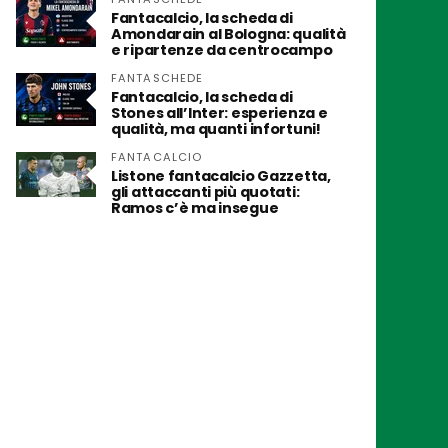
Fantacalcio, la scheda di
Amondarain al Bologna: qualità
e ripartenze da centrocampo
FANTASCHEDE
Fantacalcio, la scheda di
Stones all’Inter: esperienza e
qualità, ma quanti infortuni!
FANTACALCIO
Listone fantacalcio Gazzetta,
gli attaccanti più quotati:
Ramos c’è ma insegue