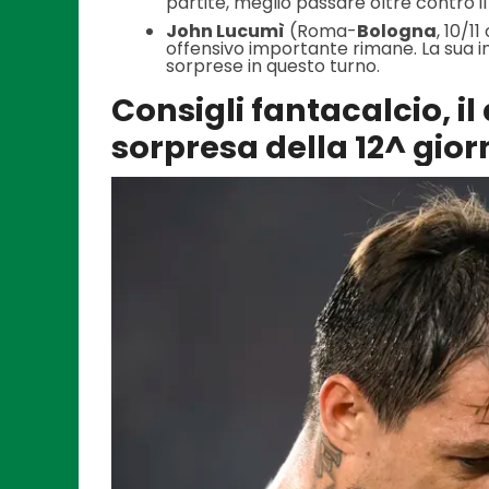
partite, meglio passare oltre contro i
John Lucumì
(Roma-
Bologna
, 10/1
offensivo importante rimane. La sua 
sorprese in questo turno.
Consigli fantacalcio, il
sorpresa della 12^ gio