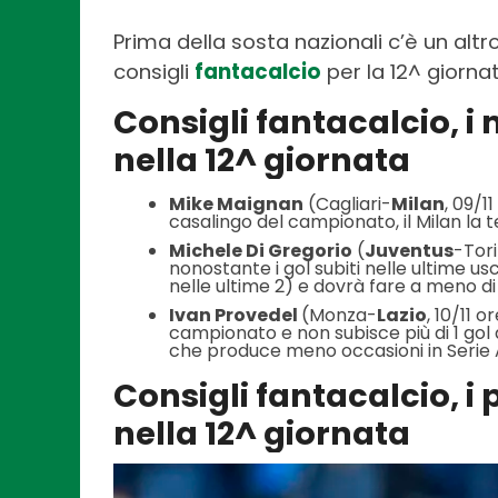
Prima della sosta nazionali c’è un altro
consigli
fantacalcio
per la 12^ giorna
Consigli fantacalcio, i 
nella 12^ giornata
Mike Maignan
(Cagliari-
Milan
, 09/1
casalingo del campionato, il Milan la t
Michele Di Gregorio
(
Juventus
-Tori
nonostante i gol subiti nelle ultime usc
nelle ultime 2) e dovrà fare a meno d
Ivan Provedel
(Monza-
Lazio
, 10/11 
campionato e non subisce più di 1 gol 
che produce meno occasioni in Serie 
Consigli fantacalcio, i 
nella 12^ giornata