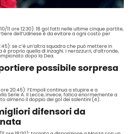
10/11 ore 12:30): 18 gol fatti nelle ultime cinque partite,
rtiere dell’Udinese è da evitare a ogni costo per
20:45): se c’è un’altra squadra che può mettere in
 è proprio quella di Inzaghi. I nerazzurri, d’altronde,
campionato dopo la Dea.
 portiere possibile sorpresa
1 ore 20:45): l’Empoli continua a stupire e a
lla Serie A. Il Lecce, invece, fatica enormemente a
 almeno il doppio dei gol dei salentini (4).
migliori difensori da
rnata
9/11 ore 18:00): tornato a disposizione a Monza con un