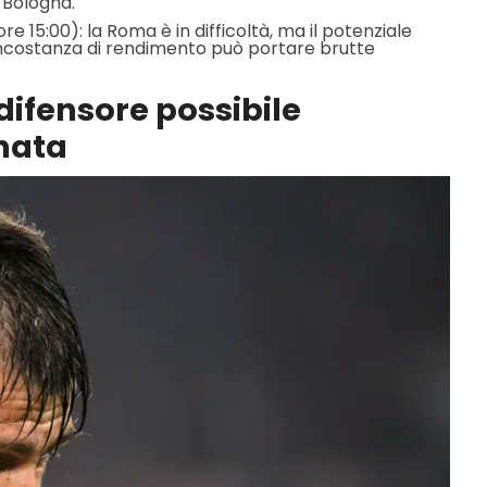
l Bologna.
1 ore 15:00): la Roma è in difficoltà, ma il potenziale
incostanza di rendimento può portare brutte
 difensore possibile
rnata