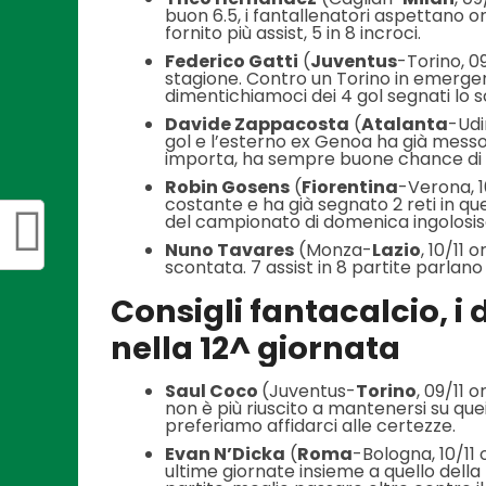
buon 6.5, i fantallenatori aspettano or
fornito più assist, 5 in 8 incroci.
Federico Gatti
(
Juventus
-Torino, 09
stagione. Contro un Torino in emergen
dimentichiamoci dei 4 gol segnati lo 
Davide Zappacosta
(
Atalanta
-Udi
gol e l’esterno ex Genoa ha già messo 
importa, ha sempre buone chance di 
Robin Gosens
(
Fiorentina
-Verona, 1
costante e ha già segnato 2 reti in qu
del campionato di domenica ingolosi
Nuno Tavares
(Monza-
Lazio
, 10/11 
scontata. 7 assist in 8 partite parlano
Consigli fantacalcio, i
nella 12^ giornata
Saul Coco
(Juventus-
Torino
, 09/11 
non è più riuscito a mantenersi su quei l
preferiamo affidarci alle certezze.
Evan N’Dicka
(
Roma
-Bologna, 10/11 
ultime giornate insieme a quello della 