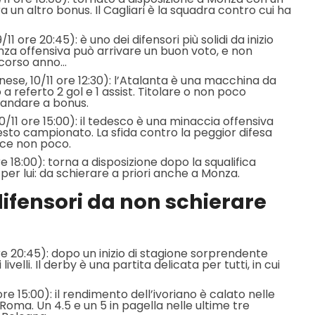
a un altro bonus. Il Cagliari è la squadra contro cui ha
/11 ore 20:45): è uno dei difensori più solidi da inizio
za offensiva può arrivare un buon voto, e non
scorso anno…
nese, 10/11 ore 12:30): l’Atalanta è una macchina da
a referto 2 gol e 1 assist. Titolare o non poco
andare a bonus.
0/11 ore 15:00): il tedesco è una minaccia offensiva
esto campionato. La sfida contro la peggior difesa
sce non poco.
ore 18:00): torna a disposizione dopo la squalifica
 per lui: da schierare a priori anche a Monza.
 difensori da non schierare
ore 20:45): dopo un inizio di stagione sorprendente
ivelli. Il derby è una partita delicata per tutti, in cui
ore 15:00): il rendimento dell’ivoriano è calato nelle
Roma. Un 4.5 e un 5 in pagella nelle ultime tre