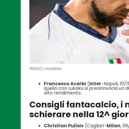
IMAGO / Insidefoto
Francesco Acerbi
(
Inter
-Napoli, 10/
quello con Lukaku si preannuncia un du
alto rendimento.
Consigli fantacalcio, i
schierare nella 12^ gio
Christian Pulisic
(Cagliari-
Milan
, 09