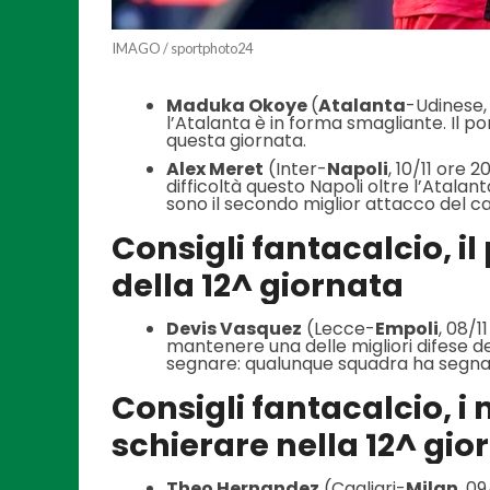
IMAGO / sportphoto24
Maduka Okoye
(
Atalanta
-Udinese, 
l’Atalanta è in forma smagliante. Il po
questa giornata.
Alex Meret
(Inter-
Napoli
, 10/11 ore 
difficoltà questo Napoli oltre l’Atalanta
sono il secondo miglior attacco del 
Consigli fantacalcio, il
della 12^ giornata
Devis Vasquez
(Lecce-
Empoli
, 08/1
mantenere una delle migliori difese de
segnare: qualunque squadra ha segnato
Consigli fantacalcio, i 
schierare nella 12^ gio
Theo Hernandez
(Cagliari-
Milan
, 0