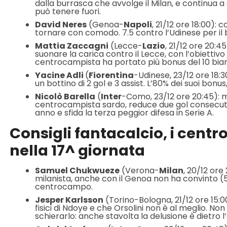
dalla burrasca che avvolge il Milan, e continua a 
può tenere fuori.
David Neres
(Genoa-
Napoli
, 21/12 ore 18:00):
tornare con comodo. 7.5 contro l’Udinese per il 
Mattia Zaccagni
(Lecce-
Lazio
, 21/12 ore 20:4
suonare la carica contro il Lecce, con l’obiettiv
centrocampista ha portato più bonus del 10 bia
Yacine Adli
(
Fiorentina
-Udinese, 23/12 ore 18:3
un bottino di 2 gol e 3 assist. L’80% dei suoi bonus
Nicolò Barella
(
Inter
-Como, 23/12 ore 20:45): 
centrocampista sardo, reduce due gol consecutivi
anno e sfida la terza peggior difesa in Serie A.
Consigli fantacalcio, i cent
nella 17^ giornata
Samuel Chukwueze
(Verona-
Milan
, 20/12 ore 
milanista, anche con il Genoa non ha convinto (5 
centrocampo.
Jesper Karlsson
(Torino-Bologna, 21/12 ore 15:00
fisici di Ndoye e che Orsolini non è al meglio. Non 
schierarlo: anche stavolta la delusione è dietro l