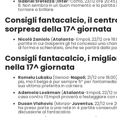
Gabriel Srefezza
(
Inter
-Como, 23/12 ore 20:45):
8. Non sembra in un buon momento e la partita co
tornare a brillare.
Consigli fantacalcio, il cent
sorpresa della 17^ giornata
Nicolò Zaniolo
(
Atalanta
-Empoli, 22/12 ore 18
partite in cui Gasperini gli ha concesso una chan
di forma e schieratelo, anche se partirà dalla p
Consigli fantacalcio, i migli
nella 17^ giornata
Romelu Lukaku
(Genoa-
Napoli
, 21/12 ore 18:0
più, ma il belga è pur sempre 5º per fantamedia 
sua vittima preferita in carriera.
Ademola Lookman
(
Atalanta
-Empoli, 22/12 or
casa contro l’Empoli proverà a festeggiare con
Dusan Vlahovic
(Monza-
Juventus
, 22/12 ore 
ha preso parte a una rete in 4 partite consecuti
discussione al fantacalcio.