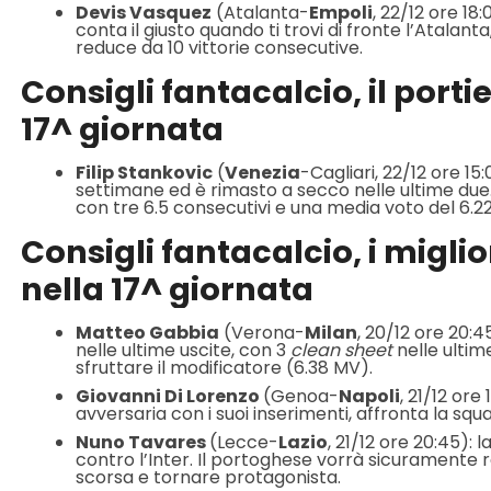
Devis Vasquez
(Atalanta-
Empoli
, 22/12 ore 18
conta il giusto quando ti trovi di fronte l’Atalanta
reduce da 10 vittorie consecutive.
Consigli fantacalcio, il porti
17^ giornata
Filip Stankovic
(
Venezia
-Cagliari, 22/12 ore 15:
settimane ed è rimasto a secco nelle ultime due. 
con tre 6.5 consecutivi e una media voto del 6.22
Consigli fantacalcio, i miglio
nella 17^ giornata
Matteo Gabbia
(Verona-
Milan
, 20/12 ore 20:4
nelle ultime uscite, con 3
clean sheet
nelle ultim
sfruttare il modificatore (6.38 MV).
Giovanni Di Lorenzo
(Genoa-
Napoli
, 21/12 ore
avversaria con i suoi inserimenti, affronta la squad
Nuno Tavares
(Lecce-
Lazio
, 21/12 ore 20:45): 
contro l’Inter. Il portoghese vorrà sicuramente r
scorsa e tornare protagonista.