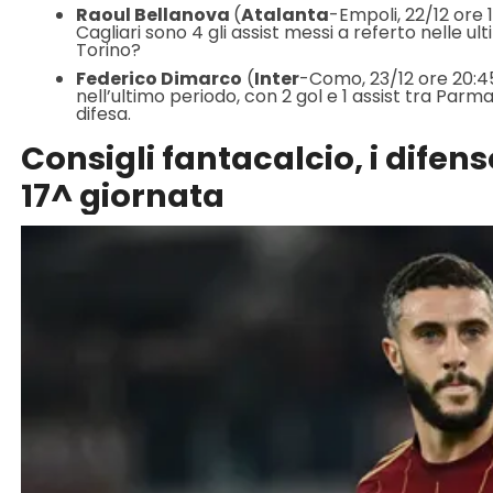
Raoul Bellanova
(
Atalanta
-Empoli, 22/12 ore 
Cagliari sono 4 gli assist messi a referto nelle ul
Torino?
Federico Dimarco
(
Inter
-Como, 23/12 ore 20:45
nell’ultimo periodo, con 2 gol e 1 assist tra Parma 
difesa.
Consigli fantacalcio, i difen
17^ giornata