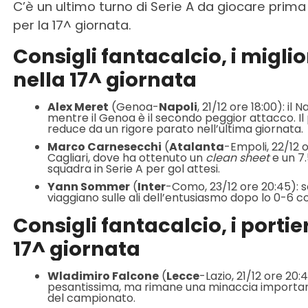
C’è un ultimo turno di Serie A da giocare prima 
per la 17^ giornata.
Consigli fantacalcio, i miglio
nella 17^ giornata
Alex Meret
(Genoa-
Napoli
, 21/12 ore 18:00): il
mentre il Genoa è il secondo peggior attacco. I
reduce da un rigore parato nell’ultima giornata.
Marco Carnesecchi
(
Atalanta
-Empoli, 22/12 o
Cagliari, dove ha ottenuto un
clean sheet
e un 7.
squadra in Serie A per gol attesi.
Yann Sommer
(
Inter
-Como, 23/12 ore 20:45): sol
viaggiano sulle ali dell’entusiasmo dopo lo 0-6 co
Consigli fantacalcio, i portie
17^ giornata
Wladimiro Falcone
(
Lecce
-Lazio, 21/12 ore 20:
pesantissima, ma rimane una minaccia importante.
del campionato.