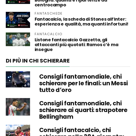
centrocampo
FANTASCHEDE
Fantacalcio, la scheda di Stones all’Inter:
esperienza e qualità, ma quanti infortuni!
FANTACALCIO
Listone fantacalcio Gazzetta, gli
attaccanti più quotati: Ramos c’è ma
insegue
DI PIÙ IN CHI SCHIERARE
Consigli fantamondiale, chi
schierare per le finali: un Messi
tutto d’oro
Consigli fantamondiale, chi
schierare ai quarti: strapotere
Bellingham
Consigli fantacalcio, chi