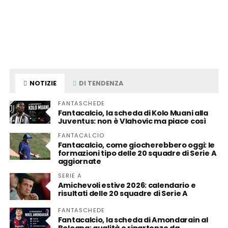
NOTIZIE
DI TENDENZA
FANTASCHEDE
Fantacalcio, la scheda di Kolo Muani alla
Juventus: non è Vlahovic ma piace così
FANTACALCIO
Fantacalcio, come giocherebbero oggi: le
formazioni tipo delle 20 squadre di Serie A
aggiornate
SERIE A
Amichevoli estive 2026: calendario e
risultati delle 20 squadre di Serie A
FANTASCHEDE
Fantacalcio, la scheda di Amondarain al
Bologna: qualità e ripartenze da