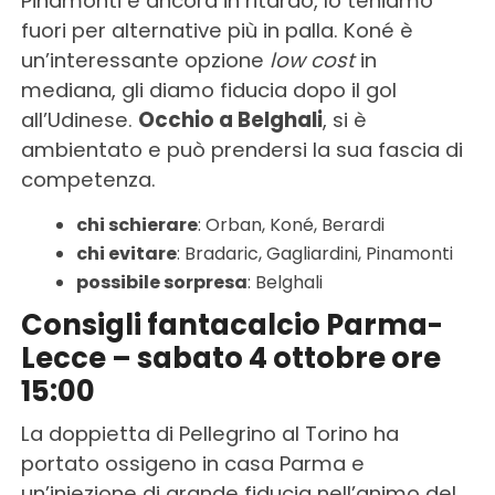
Pinamonti è ancora in ritardo, lo teniamo
fuori per alternative più in palla. Koné è
un’interessante opzione
low cost
in
mediana, gli diamo fiducia dopo il gol
all’Udinese.
Occhio a Belghali
, si è
ambientato e può prendersi la sua fascia di
competenza.
chi schierare
: Orban, Koné, Berardi
chi evitare
: Bradaric, Gagliardini, Pinamonti
possibile sorpresa
: Belghali
Consigli fantacalcio Parma-
Lecce – sabato 4 ottobre ore
15:00
La doppietta di Pellegrino al Torino ha
portato ossigeno in casa Parma e
un’iniezione di grande fiducia nell’animo del