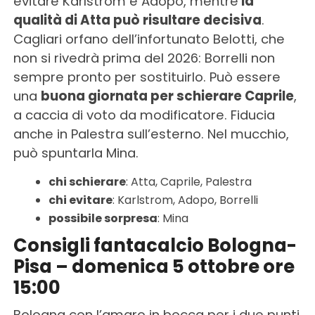
evitare Karlstrom e Adopo, mentre
la
qualità di Atta può risultare decisiva
.
Cagliari orfano dell’infortunato Belotti, che
non si rivedrà prima del 2026: Borrelli non
sempre pronto per sostituirlo. Può essere
una
buona giornata per schierare Caprile
,
a caccia di voto da modificatore. Fiducia
anche in Palestra sull’esterno. Nel mucchio,
può spuntarla Mina.
chi schierare
: Atta, Caprile, Palestra
chi evitare
: Karlstrom, Adopo, Borrelli
possibile sorpresa
: Mina
Consigli fantacalcio Bologna-
Pisa – domenica 5 ottobre ore
15:00
Bologna con l’amaro in bocca per i due punti