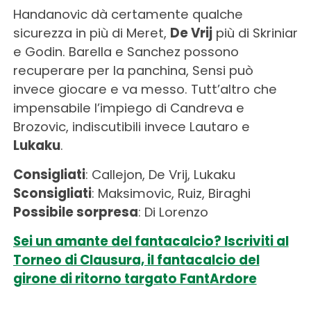
Handanovic dà certamente qualche
sicurezza in più di Meret,
De Vrij
più di Skriniar
e Godin. Barella e Sanchez possono
recuperare per la panchina, Sensi può
invece giocare e va messo. Tutt’altro che
impensabile l’impiego di Candreva e
Brozovic, indiscutibili invece Lautaro e
Lukaku
.
Consigliati
: Callejon, De Vrij, Lukaku
Sconsigliati
: Maksimovic, Ruiz, Biraghi
Possibile sorpresa
: Di Lorenzo
Sei un amante del fantacalcio? Iscriviti al
Torneo di Clausura, il fantacalcio del
girone di ritorno targato FantArdore