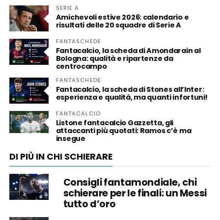
SERIE A
Amichevoli estive 2026: calendario e
risultati delle 20 squadre di Serie A
FANTASCHEDE
Fantacalcio, la scheda di Amondarain al
Bologna: qualità e ripartenze da
centrocampo
FANTASCHEDE
Fantacalcio, la scheda di Stones all’Inter:
esperienza e qualità, ma quanti infortuni!
FANTACALCIO
Listone fantacalcio Gazzetta, gli
attaccanti più quotati: Ramos c’è ma
insegue
DI PIÙ IN CHI SCHIERARE
Consigli fantamondiale, chi
schierare per le finali: un Messi
tutto d’oro