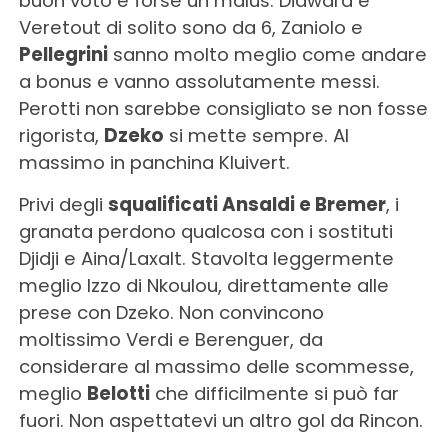
buon voto e forse un malus. Diawara e
Veretout di solito sono da 6, Zaniolo e
Pellegrini
sanno molto meglio come andare
a bonus e vanno assolutamente messi.
Perotti non sarebbe consigliato se non fosse
rigorista,
Dzeko
si mette sempre. Al
massimo in panchina Kluivert.
Privi degli
squalificati Ansaldi e Bremer
, i
granata perdono qualcosa con i sostituti
Djidji e Aina/Laxalt. Stavolta leggermente
meglio Izzo di Nkoulou, direttamente alle
prese con Dzeko. Non convincono
moltissimo Verdi e Berenguer, da
considerare al massimo delle scommesse,
meglio
Belotti
che difficilmente si può far
fuori. Non aspettatevi un altro gol da Rincon.