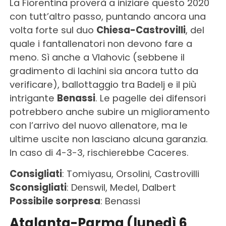
La Fiorentina proverà a iniziare questo 2020
con tutt’altro passo, puntando ancora una
volta forte sul duo
Chiesa-Castrovilli
, del
quale i fantallenatori non devono fare a
meno. Sì anche a Vlahovic (sebbene il
gradimento di Iachini sia ancora tutto da
verificare), ballottaggio tra Badelj e il più
intrigante
Benassi
. Le pagelle dei difensori
potrebbero anche subire un miglioramento
con l’arrivo del nuovo allenatore, ma le
ultime uscite non lasciano alcuna garanzia.
In caso di 4-3-3, rischierebbe Caceres.
Consigliati
: Tomiyasu, Orsolini, Castrovilli
Sconsigliati
: Denswil, Medel, Dalbert
Possibile sorpresa
: Benassi
Atalanta-Parma (lunedì 6