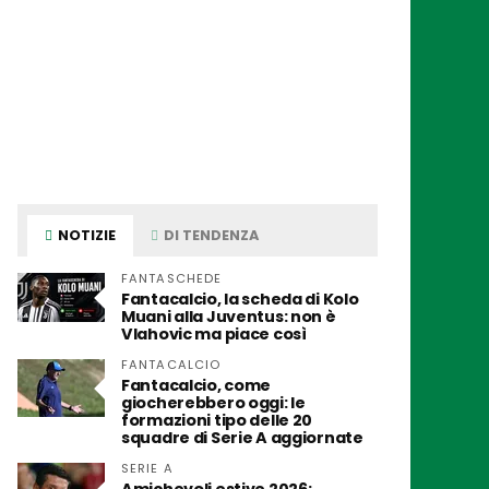
NOTIZIE
DI TENDENZA
FANTASCHEDE
Fantacalcio, la scheda di Kolo
Muani alla Juventus: non è
Vlahovic ma piace così
FANTACALCIO
Fantacalcio, come
giocherebbero oggi: le
formazioni tipo delle 20
squadre di Serie A aggiornate
SERIE A