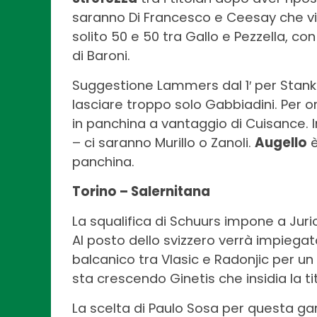
saranno Di Francesco e Ceesay che vin
solito 50 e 50 tra Gallo e Pezzella, c
di Baroni.
Suggestione Lammers dal 1′ per Stankov
lasciare troppo solo Gabbiadini. Per
in panchina a vantaggio di Cuisance. I
– ci saranno Murillo o Zanoli.
Augello
è
panchina.
Torino – Salernitana
La squalifica di Schuurs impone a Jur
Al posto dello svizzero verrà impiegat
balcanico tra Vlasic e Radonjic per u
sta crescendo Ginetis che insidia la tit
La scelta di Paulo Sosa per questa ga