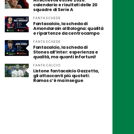
Amichevoli estive 2026:
calendario e risultati delle 20
squadre di Serie A
FANTASCHEDE
Fantacalcio, la scheda di
Amondarain al Bologna: qualità
e ripartenze da centrocampo
FANTASCHEDE
Fantacalcio, la scheda di
Stones all’Inter: esperienza e
qualità, ma quanti infortuni!
FANTACALCIO
Listone fantacalcio Gazzetta,
gli attaccanti più quotati:
Ramos c’è ma insegue