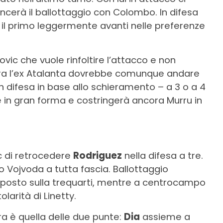
cerà il ballottaggio con Colombo. In difesa
on il primo leggermente avanti nelle preferenze
ic che vuole rinfoltire l’attacco e non
 ora l’ex Atalanta dovrebbe comunque andare
n difesa in base allo schieramento – a 3 o a 4
 in gran forma e costringerà ancora Murru in
ic di retrocedere
Rodriguez
nella difesa a tre.
o Vojvoda a tutta fascia. Ballottaggio
n posto sulla trequarti, mentre a centrocampo
olarità di Linetty.
ra è quella delle due punte:
Dia
assieme a