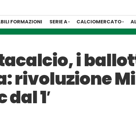
BILI FORMAZIONI
SERIE A
CALCIOMERCATO
A
acalcio, i ballo
: rivoluzione M
 dal 1′