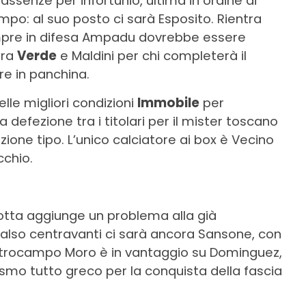
assenze per infortunio, ultima in ordine di
po: al suo posto ci sarà Esposito. Rientra
empre in difesa Ampadu dovrebbe essere
tra
Verde
e Maldini per chi completerà il
are in panchina.
elle migliori condizioni
Immobile
per
a defezione tra i titolari per il mister toscano
zione tipo. L’unico calciatore ai box è Vecino
chio.
Motta aggiunge un problema alla già
 falso centravanti ci sarà ancora Sansone, con
ntrocampo Moro è in vantaggio su Dominguez,
ismo tutto greco per la conquista della fascia