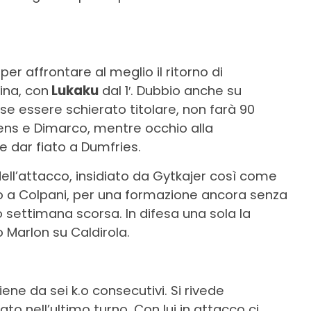
per affrontare al meglio il ritorno di
ina, con
Lukaku
dal 1′. Dubbio anche su
e essere schierato titolare, non farà 90
sens e Dimarco, mentre occhio alla
 dar fiato a Dumfries.
ell’attacco, insidiato da Gytkajer così come
o a Colpani, per una formazione ancora senza
settimana scorsa. In difesa una sola la
Marlon su Caldirola.
ene da sei k.o consecutivi. Si rivede
sato nell’ultimo turno. Con lui in attacco ci