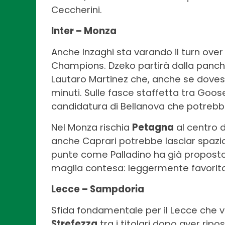
Ceccherini.
Inter – Monza
Anche Inzaghi sta varando il turn over 
Champions. Dzeko partirà dalla panch
Lautaro Martinez che, anche se dovess
minuti. Sulle fasce staffetta tra Goo
candidatura di Bellanova che potrebbe
Nel Monza rischia
Petagna
al centro d
anche Caprari potrebbe lasciar spazi
punte come Palladino ha già proposto 
maglia contesa: leggermente favorito 
Lecce – Sampdoria
Sfida fondamentale per il Lecce che vi
Strefezza
tra i titolari dopo aver ripo