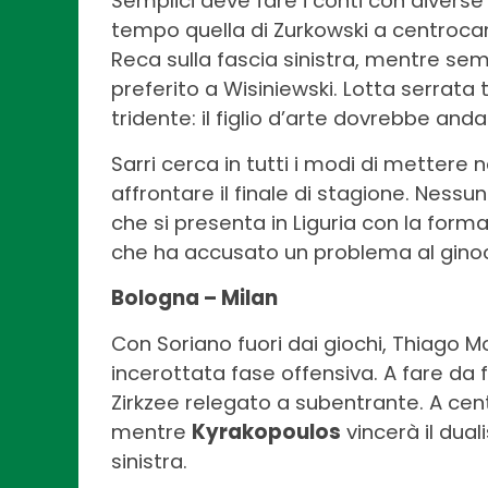
Semplici deve fare i conti con diverse 
tempo quella di Zurkowski a centrocam
Reca sulla fascia sinistra, mentre s
preferito a Wisiniewski. Lotta serrata 
tridente: il figlio d’arte dovrebbe and
Sarri cerca in tutti i modi di mettere n
affrontare il finale di stagione. Nessun
che si presenta in Liguria con la forma
che ha accusato un problema al ginoc
Bologna – Milan
Con Soriano fuori dai giochi, Thiago 
incerottata fase offensiva. A fare da
Zirkzee relegato a subentrante. A ce
mentre
Kyrakopoulos
vincerà il dual
sinistra.