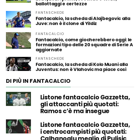
ballottaggi e certezze
FANTASCHEDE
Fantacalcio, la scheda di Alajbegovic alla
Juve: non è il clone di Yildiz
FANTACALCIO
Fantacalcio, come giocherebbero oggi: le
formazioni tipo delle 20 squadre di Serie A
aggiornate
FANTASCHEDE
Fantacalcio, la scheda di Kolo Muani alla
Juventus: non è Vlahovic ma piace così
DI PIÙ IN FANTACALCIO
Listone fantacalcio Gazzetta,
gli attaccanti più quotati:
Ramos c’è ma insegue
Listone fantacalcio Gazzetta,
i centrocampisti più quotati:
Calhanoglu meglio di Pulisic