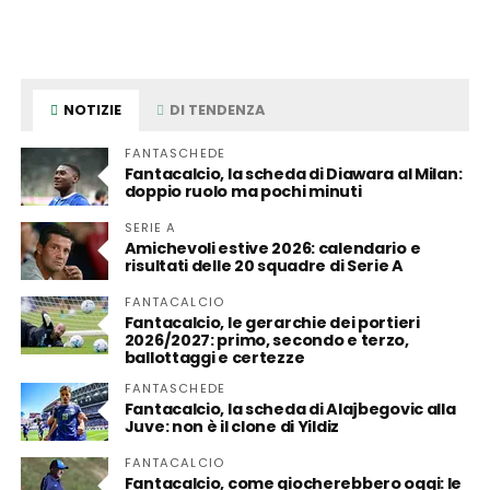
NOTIZIE
DI TENDENZA
FANTASCHEDE
Fantacalcio, la scheda di Diawara al Milan:
doppio ruolo ma pochi minuti
SERIE A
Amichevoli estive 2026: calendario e
risultati delle 20 squadre di Serie A
FANTACALCIO
Fantacalcio, le gerarchie dei portieri
2026/2027: primo, secondo e terzo,
ballottaggi e certezze
FANTASCHEDE
Fantacalcio, la scheda di Alajbegovic alla
Juve: non è il clone di Yildiz
FANTACALCIO
Fantacalcio, come giocherebbero oggi: le