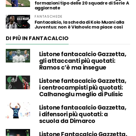
formazioni tipo delle 20 squadre di Serie A
aggiornate
FANTASCHEDE
Fantacalcio, la scheda di Kolo Muani alla
Juventus: non è Vlahovic ma piace così
DI PIÙ IN FANTACALCIO
Listone fantacalcio Gazzetta,
gli attaccanti più quotati:
Ramos c’è ma insegue
Listone fantacalcio Gazzetta,
i centrocampisti più quotati:
Calhanoglu meglio di Pulisic
Listone fantacalcio Gazzetta,
i difensori più quotati: a
scuola da Dimarco
Listone Fantacalcio Gazzetta,