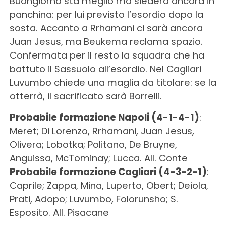
Buongiorno sta meglio ma siederà ancora in
panchina: per lui previsto l’esordio dopo la
sosta. Accanto a Rrhamani ci sarà ancora
Juan Jesus, ma Beukema reclama spazio.
Confermata per il resto la squadra che ha
battuto il Sassuolo all’esordio. Nel Cagliari
Luvumbo chiede una maglia da titolare: se la
otterrà, il sacrificato sarà Borrelli.
Probabile formazione Napoli (4-1-4-1)
:
Meret; Di Lorenzo, Rrhamani, Juan Jesus,
Olivera; Lobotka; Politano, De Bruyne,
Anguissa, McTominay; Lucca. All. Conte
Probabile formazione Cagliari (4-3-2-1)
:
Caprile; Zappa, Mina, Luperto, Obert; Deiola,
Prati, Adopo; Luvumbo, Folorunsho; S.
Esposito. All. Pisacane