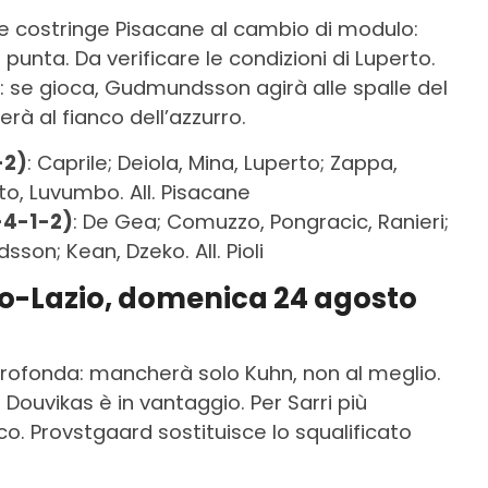
a e costringe Pisacane al cambio di modulo:
unta. Da verificare le condizioni di Luperto.
ko: se gioca, Gudmundsson agirà alle spalle del
à al fianco dell’azzurro.
-2)
: Caprile; Deiola, Mina, Luperto; Zappa,
ito, Luvumbo. All. Pisacane
-4-1-2)
: De Gea; Comuzzo, Pongracic, Ranieri;
on; Kean, Dzeko. All. Pioli
o-Lazio, domenica 24 agosto
rofonda: mancherà solo Kuhn, non al meglio.
 Douvikas è in vantaggio. Per Sarri più
co. Provstgaard sostituisce lo squalificato