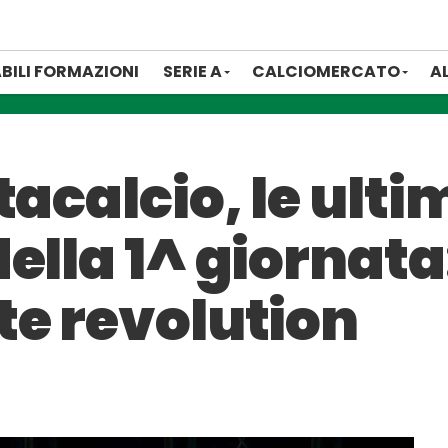
BILI FORMAZIONI
SERIE A
CALCIOMERCATO
A
tacalcio, le ulti
ella 1^ giornata
te revolution