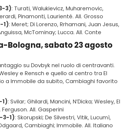
3-3)
: Turati, Walukievicz, Muharemovic,
rardi, Pinamonti, Laurienté. All. Grosso
-1)
: Meret; Di Lorenzo, Rrhamani, Juan Jesus,
 Anguissa, McTominay; Lucca. All. Conte
a-Bologna, sabato 23 agosto
taggio su Dovbyk nel ruolo di centravanti.
 Wesley e Rensch e quello al centro tra El
io a Immobile da subito, Cambiaghi favorito
-1)
: Svilar; Ghilardi, Mancini, N’Dicka; Wesley, El
 Ferguson. All. Gasperini
-3-1)
: Skorupski; De Silvestri, Vitik, Lucumì,
 Odgaard, Cambiaghi; Immobile. All. Italiano