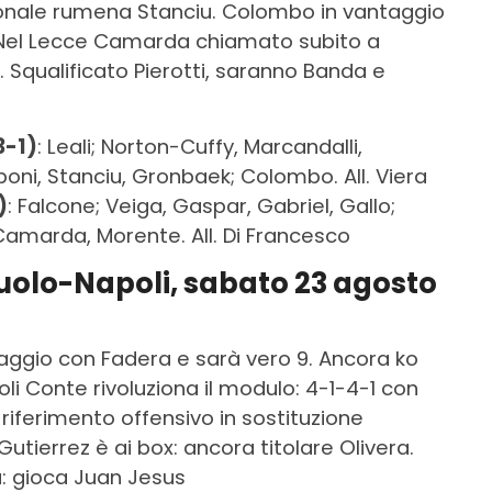
azionale rumena Stanciu. Colombo in vantaggio
. Nel Lecce Camarda chiamato subito a
. Squalificato Pierotti, saranno Banda e
3-1)
: Leali; Norton-Cuffy, Marcandalli,
boni, Stanciu, Gronbaek; Colombo. All. Viera
)
: Falcone; Veiga, Gaspar, Gabriel, Gallo;
Camarda, Morente. All. Di Francesco
uolo-Napoli, sabato 23 agosto
taggio con Fadera e sarà vero 9. Ancora ko
li Conte rivoluziona il modulo: 4-1-4-1 con
riferimento offensivo in sostituzione
 Gutierrez è ai box: ancora titolare Olivera.
a: gioca Juan Jesus