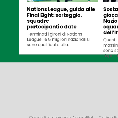
Nations League, guida alle
Sosta 
Final Eight: sorteggio,
gioca
squadre
Nazio
partecipanti e date
squad
dell’I
Terminati i gironi di Nations
League, le 8 migliori nazionali si
Questi t
sono qualificate alla...
massim
sono st
rispetti
Codice Promozionale AdmiralBet
Codice P