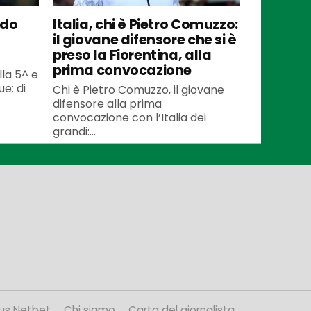
ndo
Italia, chi è Pietro Comuzzo:
il giovane difensore che si è
preso la Fiorentina, alla
prima convocazione
lla 5^ e
e: di
Chi è Pietro Comuzzo, il giovane
difensore alla prima
convocazione con l’Italia dei
grandi:...
us Netbet
Chi siamo
Carta del giornalista