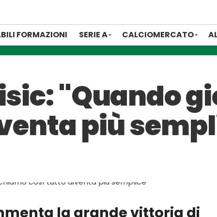
BILI FORMAZIONI
SERIE A
CALCIOMERCATO
A
risic: "Quando 
iventa più sempl
mmenta la grande vittoria di