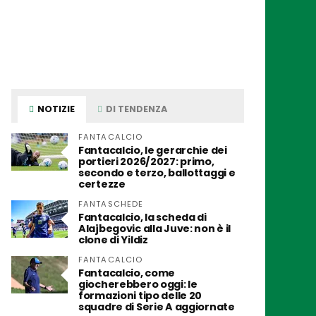
NOTIZIE
DI TENDENZA
FANTACALCIO
Fantacalcio, le gerarchie dei
portieri 2026/2027: primo,
secondo e terzo, ballottaggi e
certezze
FANTASCHEDE
Fantacalcio, la scheda di
Alajbegovic alla Juve: non è il
clone di Yildiz
FANTACALCIO
Fantacalcio, come
giocherebbero oggi: le
formazioni tipo delle 20
squadre di Serie A aggiornate