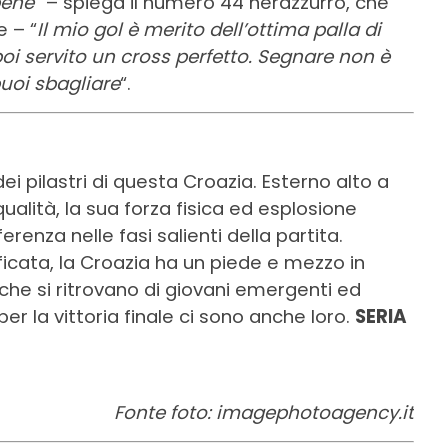
bene
” – spiega il numero 44 nerazzurro, che
e – “
Il mio gol è merito dell’ottima palla di
 poi servito un cross perfetto. Segnare non è
uoi sbagliare
“.
 dei pilastri di questa Croazia. Esterno alto a
qualità, la sua forza fisica ed esplosione
enza nelle fasi salienti della partita.
icata, la Croazia ha un piede e mezzo in
 che si ritrovano di giovani emergenti ed
er la vittoria finale ci sono anche loro.
SERIA
Fonte foto: imagephotoagency.it