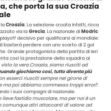
ia, che porta la sua Croazia
ale
 la
Croazia
. La selezione croata infatti, ricca
pazzato via la
Grecia
. La nazionale di
Modric
playoff decisivo per qualificarsi al mondiale:
gli basterà perdere con uno scarto di 2 gol
e. Grande protagonista della partita di ieri
ta così la prestazione della squadra ai
visto la vera Croazia, siamo riusciti ad
uando giochiamo così, tutto diventa più
on esserci riusciti sempre nel girone di
orte ma poi abbiamo commesso troppi errori
“.
ndo i suoi compagni di nazionale.
 lieve fastidio muscolare, ma per noi è un
comunque altri attaccanti di valore: ad