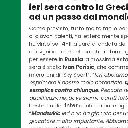
ieri sera contro la Grec
ad un passo dal mondi
Come previsto, tutto molto facile per
di giovani talenti, ha letteralmente s
ha vinto per
4-1
la gara di andata del 
ciò significa che nel match di ritorno 
per essere in
Russia
la prossima estat
sera è stato
Ivan Perisic
, che commen
microfoni di “Sky Sport”: “
Ieri abbiamo 
esprimere il nostro reale potenziale.
Q
semplice contro chiunque
. Peccato n
qualificazione, dove siamo partiti f
L’esterno dell’
Inter
continua poi elogia
“
Mandzukic
ieri non ha giocato per un
giocatore molto importante. Abbiamo 