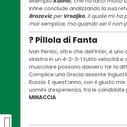
esempio
Kalinic
, che ha fatto molto 
infine conclude analizzando la sua ret
Brozovic
per
Vrsaljko
, il quale mi ha
mai semplice, ma quando sei lì non p
? Pillola di Fanta
Ivan Perisic, oltre che dell’Inter, è uno
sinistra in un 4-2-3-1 tutto velocità e 
muscolare possono davvero far la differ
Complice una Grecia assente ingiustif
Russia. E quest’anno, con il giusto mix
uomini d’esperienza, fra le candidate p
MINACCIA