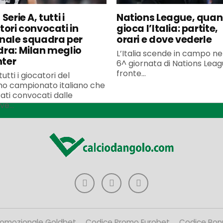
Serie A, tutti i
Nations League, qua
tori convocati in
gioca l’Italia: partite,
nale squadra per
orari e dove vederle
ra: Milan meglio
L’Italia scende in campo ne
nter
6^ giornata di Nations Leagu
fronte...
utti i giocatori del
o campionato italiano che
ati convocati dalle
ve...
romozionale Goldbet
Codice Promo Eurobet
Codice Bon